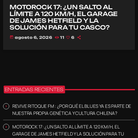
MOTOROCK 17: ¿UN SALTO AL
LÍMITE A 120 KM/H, EL GARAGE
DE JAMES HETFIELD Y LA
SOLUCIÓN PARA TU CASCO?
today
agosto 6, 2026
11
6
ENTRADAS RECIENTES
REVIVE RITOQUE FM : ¿POR QUÉ EL BLUES YA ES PARTE DE
NUESTRA PROPIA GENÉTICA Y CULTURA CHILENA?
MOTOROCK 17: ¿UN SALTO AL LÍMITE A 120 KM/H, EL
GARAGE DE JAMES HETFIELD Y LA SOLUCIÓN PARA TU