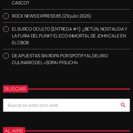
CASCO?
ROCK NEWS EXPRESS 85 (29 julio 2026)
EL SURCO OCULTO [ENTREGA #1]: ¿BETÚN, NOSTALGIA Y
LA FURIA DEL PUNK? EL ECO INMORTAL DE JOHN CALE EN
EL CBGB
DE APUESTAS SIN ROPA POR SPOTIFY AL DELIRIO
CULINARIO DEL «SOPAI-PISUCHI»
BUSCAR
search
AL AIRE