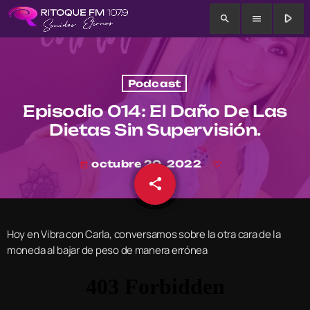
play_arrow
search
menu
Podcast
Episodio 014: El Daño De Las
Dietas Sin Supervisión.
octubre 20, 2022
today
share
email
Hoy en Vibra con Carla, conversamos sobre la otra cara de la
moneda al bajar de peso de manera errónea