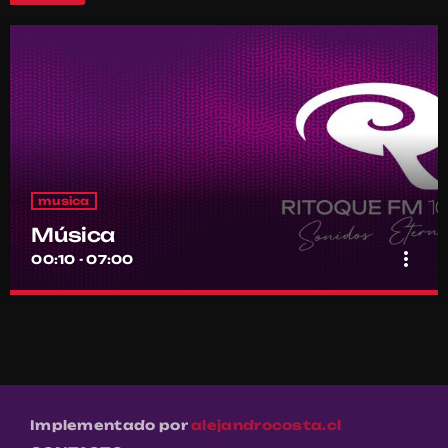
musica
Música
more_vert
00:10 - 07:00
Música
close
Por el equipo Ritoque FM
Música
Implementado por
alejandrocosta.cl