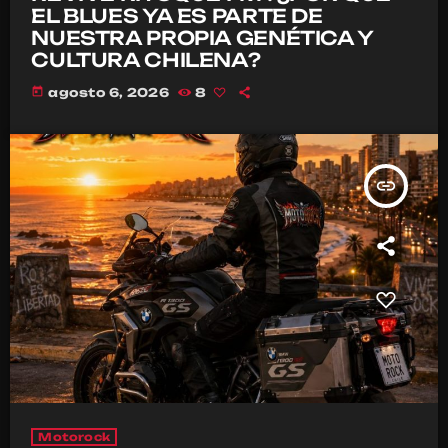
EL BLUES YA ES PARTE DE
NUESTRA PROPIA GENÉTICA Y
CULTURA CHILENA?
today
agosto 6, 2026
8
insert_link
Motorock