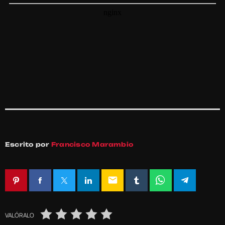
Escrito por
Francisco Marambio
email
VALÓRALO