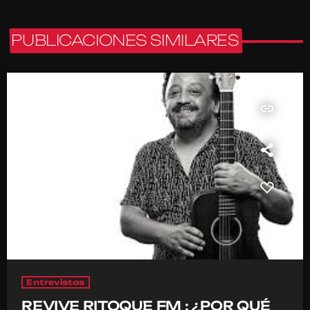
PUBLICACIONES SIMILARES
insert_link
Entrevistas
REVIVE RITOQUE FM : ¿POR QUÉ