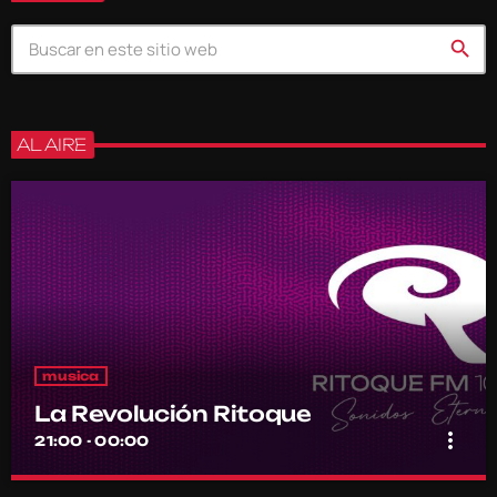
search
AL AIRE
musica
La Revolución Ritoque
more_vert
21:00 - 00:00