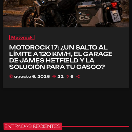
Motorock
MOTOROCK 17: ¿UN SALTO AL
LÍMITE A 120 KM/H, EL GARAGE
DE JAMES HETFIELD Y LA
SOLUCIÓN PARA TU CASCO?
today
agosto 6, 2026
22
6
ENTRADAS RECIENTES