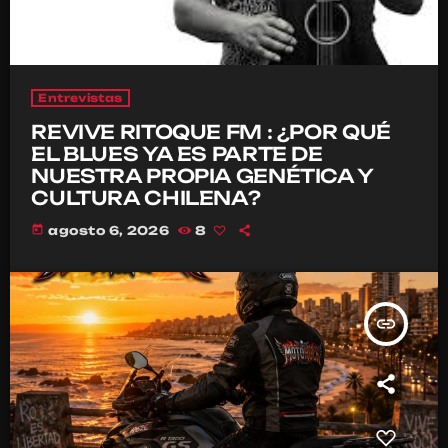
Entrevistas
REVIVE RITOQUE FM : ¿POR QUÉ
EL BLUES YA ES PARTE DE
NUESTRA PROPIA GENÉTICA Y
CULTURA CHILENA?
today
agosto 6, 2026
8
insert_link