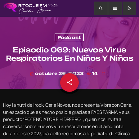
play_arrow
search
menu
Podcast
Episodio 069: Nuevos Virus
Respiratorios En Niños Y Niñas
octubre 26, 2023
14
today
share
email
Hoy la nutri del rock, Carla Novoa, nos presenta Vibra con Carla,
un espacio que es hecho posible gracias a FAES FARMA y sus
productor POTENCIATOR E HIDRFEROL, quien nos invita a
conversar sobre nuevos virus respiratorios en el ambiente
durante este 2023, para ello recibimos a la pediatra de Clínica