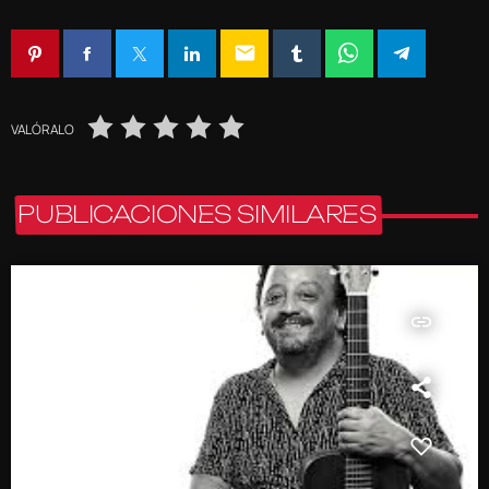
email
VALÓRALO
PUBLICACIONES SIMILARES
insert_link