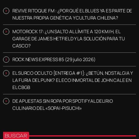
REVIVE RITOQUE FM : ¿POR QUÉ EL BLUES YA ES PARTE DE
NUESTRA PROPIA GENÉTICA Y CULTURA CHILENA?
MOTOROCK 17: ¿UN SALTO AL LÍMITE A 120 KM/H, EL
GARAGE DE JAMES HETFIELD Y LA SOLUCIÓN PARA TU
CASCO?
ROCK NEWS EXPRESS 85 (29 julio 2026)
EL SURCO OCULTO [ENTREGA #1]: ¿BETÚN, NOSTALGIA Y
LA FURIA DEL PUNK? EL ECO INMORTAL DE JOHN CALE EN
EL CBGB
DE APUESTAS SIN ROPA POR SPOTIFY AL DELIRIO
CULINARIO DEL «SOPAI-PISUCHI»
BUSCAR