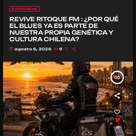
Entrevistas
REVIVE RITOQUE FM : ¿POR QUÉ
EL BLUES YA ES PARTE DE
NUESTRA PROPIA GENÉTICA Y
CULTURA CHILENA?
today
agosto 6, 2026
9
insert_link