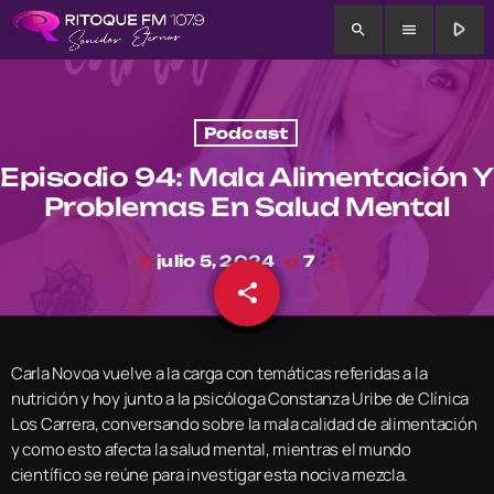
play_arrow
search
menu
Podcast
Episodio 94: Mala Alimentación Y
Problemas En Salud Mental
julio 5, 2024
7
today
share
email
Carla Novoa vuelve a la carga con temáticas referidas a la
nutrición y hoy junto a la psicóloga Constanza Uribe de Clínica
Los Carrera, conversando sobre la mala calidad de alimentación
y como esto afecta la salud mental, mientras el mundo
científico se reúne para investigar esta nociva mezcla.