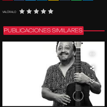
VALÓRALO
PUBLICACIONES SIMILARES
insert_link