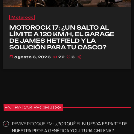
Motorock
MOTOROCK 17: ¿UN SALTO AL
LÍMITE A 120 KM/H, EL GARAGE
DE JAMES HETFIELD Y LA
SOLUCIÓN PARA TU CASCO?
today
agosto 6, 2026
22
6
ENTRADAS RECIENTES
REVIVE RITOQUE FM : ¿POR QUÉ EL BLUES YA ES PARTE DE
NUESTRA PROPIA GENÉTICA Y CULTURA CHILENA?