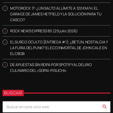
MOTOROCK 17: ¿UN SALTO AL LÍMITE A 120 KM/H, EL
GARAGE DE JAMES HETFIELD Y LA SOLUCIÓN PARA TU
CASCO?
ROCK NEWS EXPRESS 85 (29 julio 2026)
EL SURCO OCULTO [ENTREGA #1]: ¿BETÚN, NOSTALGIA Y
LA FURIA DEL PUNK? EL ECO INMORTAL DE JOHN CALE EN
EL CBGB
DE APUESTAS SIN ROPA POR SPOTIFY AL DELIRIO
CULINARIO DEL «SOPAI-PISUCHI»
BUSCAR
search