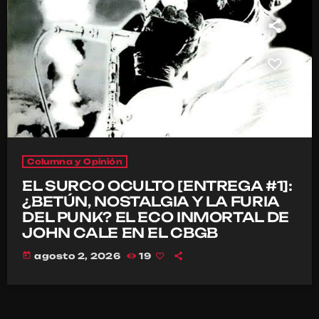
Columna y Opinión
EL SURCO OCULTO [ENTREGA #1]:
¿BETÚN, NOSTALGIA Y LA FURIA
DEL PUNK? EL ECO INMORTAL DE
JOHN CALE EN EL CBGB
today
agosto 2, 2026
19