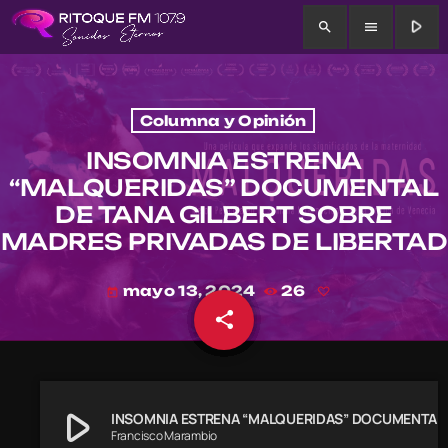
play_arrow
search
menu
Columna y Opinión
INSOMNIA ESTRENA
“MALQUERIDAS” DOCUMENTAL
DE TANA GILBERT SOBRE
MADRES PRIVADAS DE LIBERTAD
mayo 13, 2024
26
today
share
email
play_arrow
INSOMNIA ESTRENA “MALQUERIDAS” DOCUMENTAL DE T
Francisco Marambio