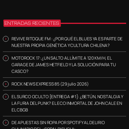
ENTRADAS RECIENTES
REVIVE RITOQUE FM : ¿POR QUÉ EL BLUES YA ES PARTE DE
NUESTRA PROPIA GENÉTICA Y CULTURA CHILENA?
MOTOROCK 17: ¿UN SALTO AL LÍMITE A 120 KM/H, EL
GARAGE DE JAMES HETFIELD Y LA SOLUCIÓN PARA TU
CASCO?
ROCK NEWS EXPRESS 85 (29 julio 2026)
EL SURCO OCULTO [ENTREGA #1]: ¿BETÚN, NOSTALGIA Y
LA FURIA DEL PUNK? EL ECO INMORTAL DE JOHN CALE EN
EL CBGB
DE APUESTAS SIN ROPA POR SPOTIFY AL DELIRIO