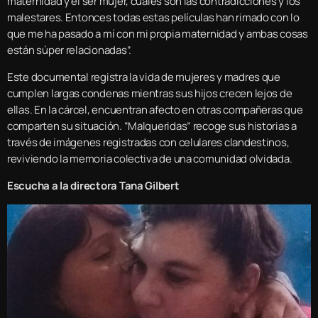
maternidad y el ser mujer, cuáles son las contradicciones y los
malestares. Entonces todas estas películas han rimado con lo
que me ha pasado a mí con mi propia maternidad y ambas cosas
están súper relacionadas”.
Este documental registra la vida de mujeres y madres que
cumplen largas condenas mientras sus hijos crecen lejos de
ellas. En la cárcel, encuentran afecto en otras compañeras que
comparten su situación. “Malqueridas” recoge sus historias a
través de imágenes registradas con celulares clandestinos,
reviviendo la memoria colectiva de una comunidad olvidada.
Escucha a la directora Tana Gilbert