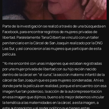
Parte de la investigación se realizó a través de una búsqueda en
Facebook, para encontrar registros de mujeres privadas de
libertad. Paralelamente Tana Gilbert se vinculó con un taller
penitenciario en la Cárcel de San Joaquín realizado por la ONG
Lea Sur, y así conocieron a las mujeres que participan de esta
película.
“Yo me encontré con unas imágenes que estaban registradas
por una mujer privada de libertad con su hijo recién nacido
dentro de la cárcel en “el cuna”, la sección materno infantil de la
cárcel de San Joaquín que es para mujeres condenadas. Ahí es
donde parte la película en realidad, porque el encuentro con esa
imagen fue tan poderoso, la acción de la autorrepresentación
en esa imagen que dijimos, bueno a lo mejor debemos vincular
la temática a las maternidades en la cárcel, a esta imagen, a
este autorregistro y al poder político que tienen estas