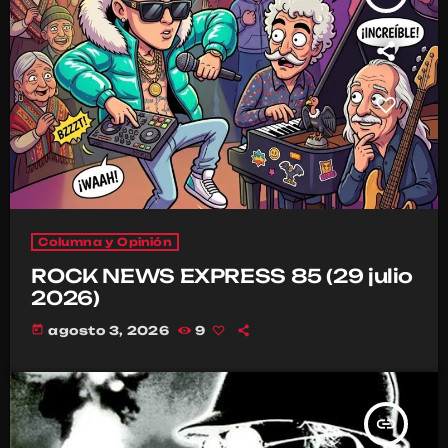
Columna y Opinión
ROCK NEWS EXPRESS 85 (29 julio
2026)
today
agosto 3, 2026
9
insert_link