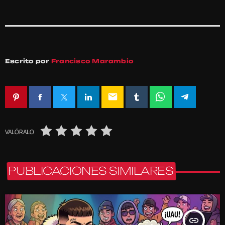
Escrito por
Francisco Marambio
email
VALÓRALO
PUBLICACIONES SIMILARES
insert_link