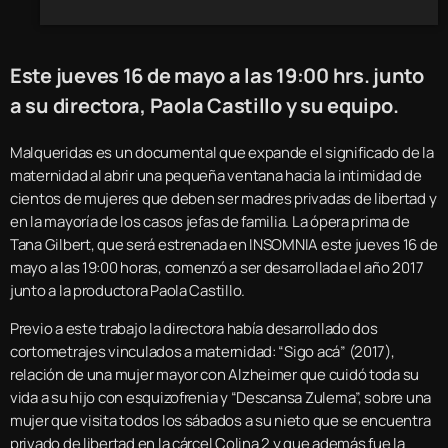
Este jueves 16 de mayo a las 19:00 hrs. junto
a su directora, Paola Castillo y su equipo.
Malqueridas es un documental que expande el significado de la
maternidad al abrir una pequeña ventana hacia la intimidad de
cientos de mujeres que deben ser madres privadas de libertad y
en la mayoría de los casos jefas de familia. La ópera prima de
Tana Gilbert, que será estrenada en INSOMNIA este jueves 16 de
mayo a las 19:00 horas, comenzó a ser desarrollada el año 2017
junto a la productora Paola Castillo.
Previo a este trabajo la directora había desarrollado dos
cortometrajes vinculados a maternidad: “Sigo acá” (2017),
relación de una mujer mayor con Alzheimer que cuidó toda su
vida a su hijo con esquizofrenia y “Descansa Zulema”, sobre una
mujer que visita todos los sábados a su nieto que se encuentra
privado de libertad en la cárcel Colina 2 y que además fue la