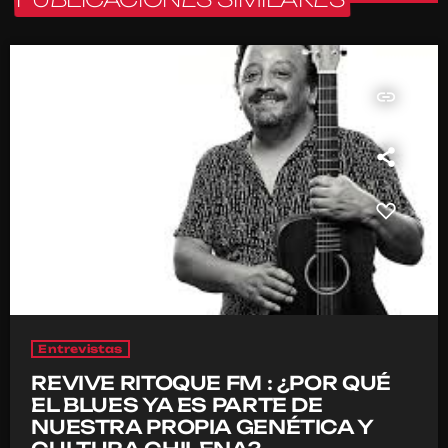
insert_link
Entrevistas
REVIVE RITOQUE FM : ¿POR QUÉ
EL BLUES YA ES PARTE DE
NUESTRA PROPIA GENÉTICA Y