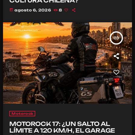
CULTURA CHILENA?
today
agosto 6, 2026
8
insert_link
Motorock
MOTOROCK 17: ¿UN SALTO AL
LÍMITE A 120 KM/H, EL GARAGE