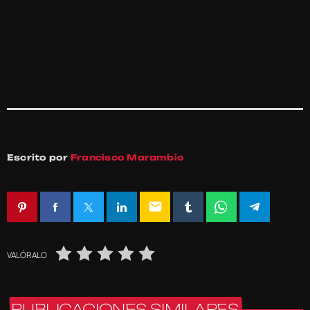
Escrito por
Francisco Marambio
email
VALÓRALO
PUBLICACIONES SIMILARES