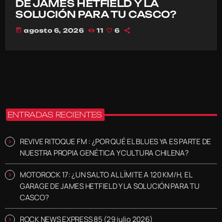
DE JAMES HETFIELD Y LA
SOLUCIÓN PARA TU CASCO?
today
agosto 6, 2026
11
6
ENTRADAS RECIENTES
REVIVE RITOQUE FM : ¿POR QUÉ EL BLUES YA ES PARTE DE
NUESTRA PROPIA GENÉTICA Y CULTURA CHILENA?
MOTOROCK 17: ¿UN SALTO AL LÍMITE A 120 KM/H, EL
GARAGE DE JAMES HETFIELD Y LA SOLUCIÓN PARA TU
CASCO?
ROCK NEWS EXPRESS 85 (29 julio 2026)