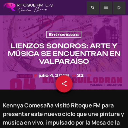
play_arrow
search
menu
Entrevistas
LIENZOS SONOROS: ARTE Y
MÚSICA SE ENCUENTRAN EN
VALPARAÍSO
julio 4, 2026
32
today
share
email
Kennya Comesaña visitó Ritoque FM para
presentar este nuevo ciclo que une pintura y
música en vivo, impulsado por la Mesa de la