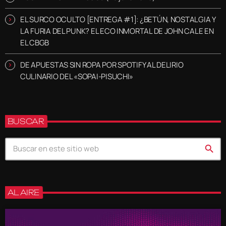
EL SURCO OCULTO [ENTREGA #1]: ¿BETÚN, NOSTALGIA Y
LA FURIA DEL PUNK? EL ECO INMORTAL DE JOHN CALE EN
EL CBGB
DE APUESTAS SIN ROPA POR SPOTIFY AL DELIRIO
CULINARIO DEL «SOPAI-PISUCHI»
BUSCAR
search
AL AIRE