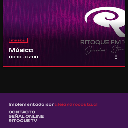
musica
Música
more_vert
00:10 - 07:00
Música
close
Por el equipo Ritoque FM
Música
Implementado por
alejandrocosta.cl
CONTACTO
SEÑAL ONLINE
RITOQUE TV