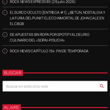
ROCK NEWS EXPRESS 85 (29 julio 2026)
EL SURCO OCULTO [ENTREGA #1]: ¿BETÚN, NOSTALGIA Y
LA FURIA DEL PUNK? EL ECO INMORTAL DE JOHN CALE EN
EL CBGB
DE APUESTAS SIN ROPA POR SPOTIFY AL DELIRIO
CULINARIO DEL «SOPAI-PISUCHI»
ROCK NEWS CAPÍTULO 154: FIN DE TEMPORADA
BUSCAR
search
AL AIRE