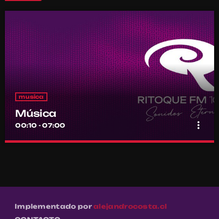
musica
Música
more_vert
00:10 - 07:00
Música
close
Por el equipo Ritoque FM
Música
Implementado por
alejandrocosta.cl