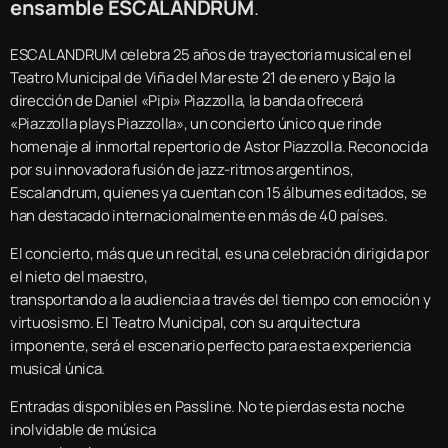
ensamble ESCALANDRUM
.
ESCALANDRUM celebra 25 años de trayectoria musical en el
Teatro Municipal de Viña del Mar este 21 de enero y Bajo la
dirección de Daniel «Pipi» Piazzolla, la banda ofrecerá
«Piazzolla plays Piazzolla», un concierto único que rinde
homenaje al inmortal repertorio de Astor Piazzolla. Reconocida
por su innovadora fusión de jazz-ritmos argentinos,
Escalandrum, quienes ya cuentan con 15 álbumes editados, se
han destacado internacionalmente en más de 40 países.
El concierto, más que un recital, es una celebración dirigida por
el nieto del maestro,
transportando a la audiencia a través del tiempo con emoción y
virtuosismo. El Teatro Municipal, con su arquitectura
imponente, será el escenario perfecto para esta experiencia
musical única.
Entradas disponibles en Passline. No te pierdas esta noche
inolvidable de música