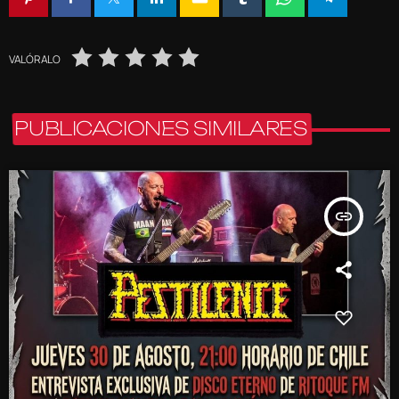
VALÓRALO
PUBLICACIONES SIMILARES
insert_link