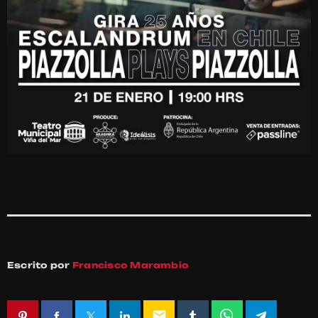
Escrito por
Francisco Marambio
email