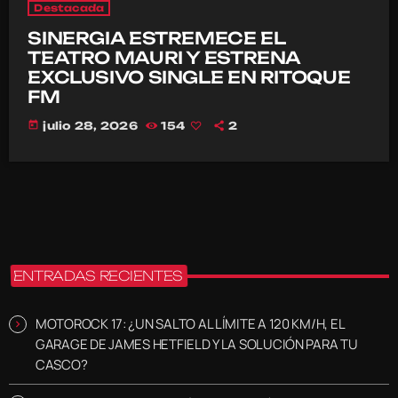
Destacada
SINERGIA ESTREMECE EL
TEATRO MAURI Y ESTRENA
EXCLUSIVO SINGLE EN RITOQUE
FM
today
julio 28, 2026
154
2
ENTRADAS RECIENTES
MOTOROCK 17: ¿UN SALTO AL LÍMITE A 120 KM/H, EL
GARAGE DE JAMES HETFIELD Y LA SOLUCIÓN PARA TU
CASCO?