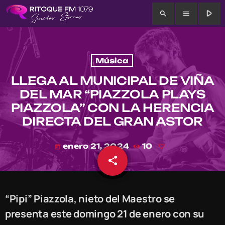
play_arrow
search
menu
Música
LLEGA AL MUNICIPAL DE VIÑA
DEL MAR “PIAZZOLA PLAYS
PIAZZOLA” CON LA HERENCIA
DIRECTA DEL GRAN ASTOR
enero 21, 2024
10
today
share
email
“Pipi” Piazzola, nieto del Maestro se
presenta este domingo 21 de enero con su