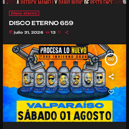
Disco eterno
DISCO ETERNO 659
today
julio 31, 2026
13
insert_link