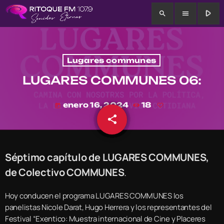
play_arrow
search
menu
Lugares communes
LUGARES COMMUNES 06:
enero 16, 2024
18
today
share
email
Séptimo capítulo de LUGARES COMMUNES,
de Colectivo COMMUNES
.
Hoy conducen el programa LUGARES COMMUNES los
panelistas Nicole Darat, Hugo Herrera y los representantes del
Festival “Exentico: Muestra internacional de Cine y Placeres