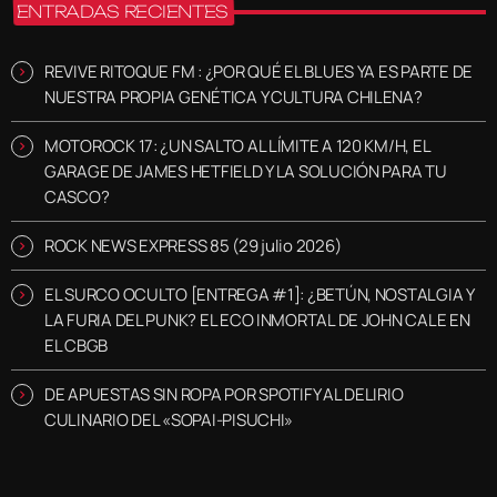
ENTRADAS RECIENTES
REVIVE RITOQUE FM : ¿POR QUÉ EL BLUES YA ES PARTE DE
NUESTRA PROPIA GENÉTICA Y CULTURA CHILENA?
MOTOROCK 17: ¿UN SALTO AL LÍMITE A 120 KM/H, EL
GARAGE DE JAMES HETFIELD Y LA SOLUCIÓN PARA TU
CASCO?
ROCK NEWS EXPRESS 85 (29 julio 2026)
EL SURCO OCULTO [ENTREGA #1]: ¿BETÚN, NOSTALGIA Y
LA FURIA DEL PUNK? EL ECO INMORTAL DE JOHN CALE EN
EL CBGB
DE APUESTAS SIN ROPA POR SPOTIFY AL DELIRIO
CULINARIO DEL «SOPAI-PISUCHI»