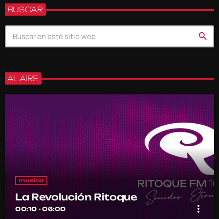
BUSCAR
search
AL AIRE
musica
La Revolución Ritoque
more_vert
00:10 - 06:00