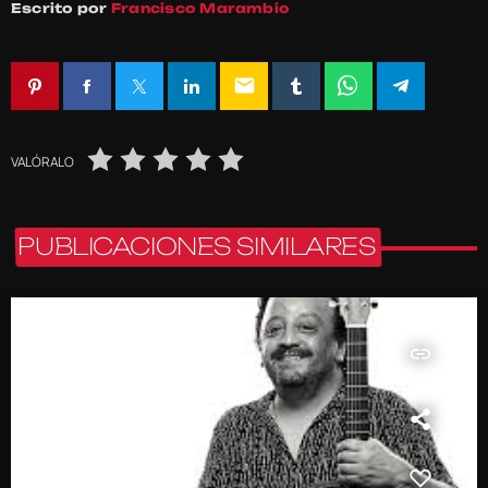
Escrito por
Francisco Marambio
email
VALÓRALO
PUBLICACIONES SIMILARES
insert_link