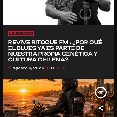
Entrevistas
REVIVE RITOQUE FM : ¿POR QUÉ
EL BLUES YA ES PARTE DE
NUESTRA PROPIA GENÉTICA Y
CULTURA CHILENA?
today
agosto 6, 2026
8
insert_link