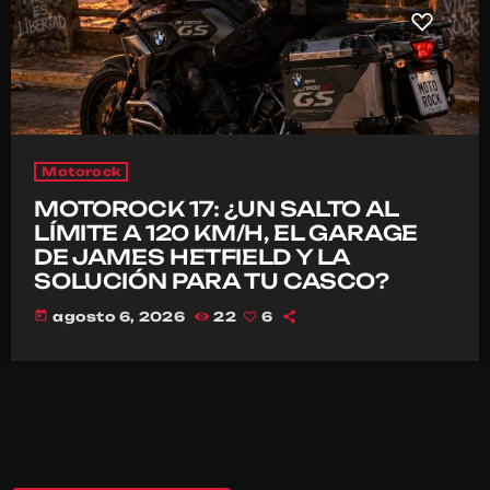
Motorock
MOTOROCK 17: ¿UN SALTO AL
LÍMITE A 120 KM/H, EL GARAGE
DE JAMES HETFIELD Y LA
SOLUCIÓN PARA TU CASCO?
today
agosto 6, 2026
22
6