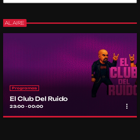
AL AIRE
Programas
El Club Del Ruido
more_vert
23:00 - 00:00
El Club Del Ruido
close
Conducido por Pamela Miranda y Claudio
Molina