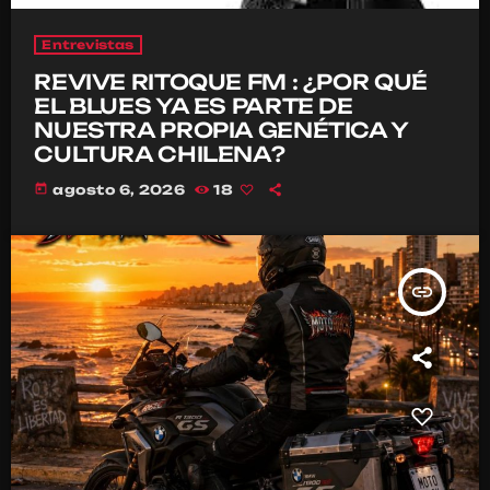
Entrevistas
REVIVE RITOQUE FM : ¿POR QUÉ
EL BLUES YA ES PARTE DE
NUESTRA PROPIA GENÉTICA Y
CULTURA CHILENA?
today
agosto 6, 2026
18
insert_link