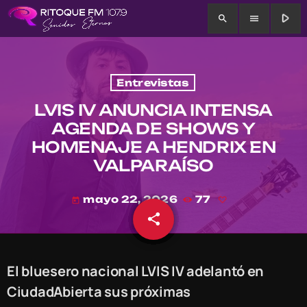
play_arrow
search
menu
Entrevistas
LVIS IV ANUNCIA INTENSA
AGENDA DE SHOWS Y
HOMENAJE A HENDRIX EN
VALPARAÍSO
mayo 22, 2026
77
today
share
email
El bluesero nacional LVIS IV adelantó en
CiudadAbierta sus próximas