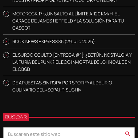
NUESTRA PROPIA GENÉTICA Y CULTURA CHILENA?
MOTOROCK 17: ¿UN SALTO AL LÍMITE A 120 KM/H, EL
GARAGE DE JAMES HETFIELD Y LA SOLUCIÓN PARA TU
CASCO?
ROCK NEWS EXPRESS 85 (29 julio 2026)
EL SURCO OCULTO [ENTREGA #1]: ¿BETÚN, NOSTALGIA Y
LA FURIA DEL PUNK? EL ECO INMORTAL DE JOHN CALE EN
EL CBGB
DE APUESTAS SIN ROPA POR SPOTIFY AL DELIRIO
CULINARIO DEL «SOPAI-PISUCHI»
BUSCAR
search