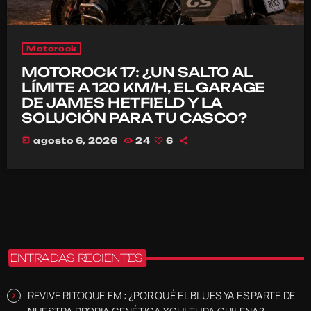
Motorock
MOTOROCK 17: ¿UN SALTO AL
LÍMITE A 120 KM/H, EL GARAGE
DE JAMES HETFIELD Y LA
SOLUCIÓN PARA TU CASCO?
today
agosto 6, 2026
24
6
ENTRADAS RECIENTES
REVIVE RITOQUE FM : ¿POR QUÉ EL BLUES YA ES PARTE DE