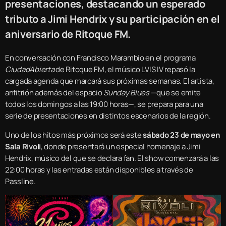
presentaciones, destacando un esperado
tributo a Jimi Hendrix y su participación en el
aniversario de Ritoque FM.
En conversación con Francisco Marambio en el programa
CiudadAbierta
de Ritoque FM, el músico LVIS IV repasó la
cargada agenda que marcará sus próximas semanas. El artista,
anfitrión además del espacio
Sunday Blues
—que se emite
todos los domingos a las 19:00 horas—, se prepara para una
serie de presentaciones en distintos escenarios de la región.
Uno de los hitos más próximos será este
sábado 23 de mayo en
Sala Rivoli
, donde presentará un especial homenaje a Jimi
Hendrix, músico del que se declara fan. El show comenzará a las
22:00 horas y las entradas están disponibles a través de
Passline.