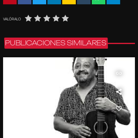
VALÓRALO
PUBLICACIONES SIMILARES
insert_link