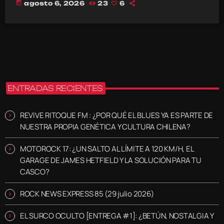
today
agosto 6, 2026
23
6
ENTRADAS RECIENTES
REVIVE RITOQUE FM : ¿POR QUÉ EL BLUES YA ES PARTE DE
NUESTRA PROPIA GENÉTICA Y CULTURA CHILENA?
MOTOROCK 17: ¿UN SALTO AL LÍMITE A 120 KM/H, EL
GARAGE DE JAMES HETFIELD Y LA SOLUCIÓN PARA TU
CASCO?
ROCK NEWS EXPRESS 85 (29 julio 2026)
EL SURCO OCULTO [ENTREGA #1]: ¿BETÚN, NOSTALGIA Y