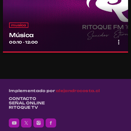
musica
Música
more_vert
00:10 - 12:00
Música
close
Por el equipo Ritoque FM
Música
Implementado por
alejandrocosta.cl
CONTACTO
SEÑAL ONLINE
RITOQUE TV