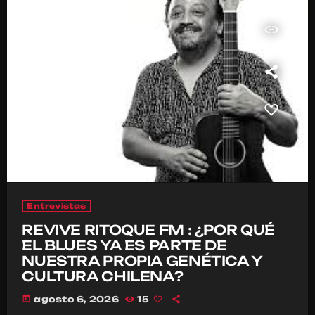
insert_link
Entrevistas
REVIVE RITOQUE FM : ¿POR QUÉ
EL BLUES YA ES PARTE DE
NUESTRA PROPIA GENÉTICA Y
CULTURA CHILENA?
today
agosto 6, 2026
15