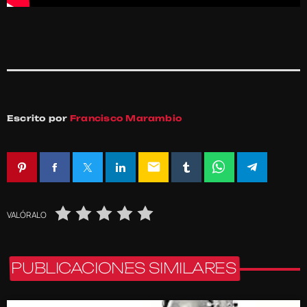
Escrito por
Francisco Marambio
email
VALÓRALO
PUBLICACIONES SIMILARES