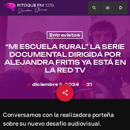
play_arrow
search
menu
Entrevistas
“MI ESCUELA RURAL” LA SERIE
DOCUMENTAL DIRIGIDA POR
ALEJANDRA FRITIS YA ESTÁ EN
LA RED TV
diciembre 5, 2024
21
today
share
email
Conversamos con la realizadora porteña
sobre su nuevo desafío audiovisual.