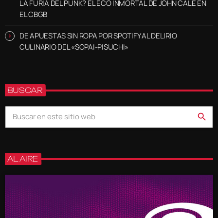
LA FURIA DEL PUNK? EL ECO INMORTAL DE JOHN CALE EN
EL CBGB
DE APUESTAS SIN ROPA POR SPOTIFY AL DELIRIO
CULINARIO DEL «SOPAI-PISUCHI»
BUSCAR
search
AL AIRE