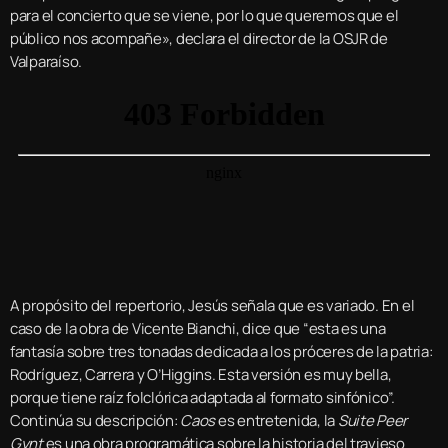
para el concierto que se viene, por lo que queremos que el
público nos acompañe», declara el director de la OSJR de
Valparaíso.
A propósito del repertorio, Jesús señala que es variado. En el
caso de la obra de Vicente Bianchi, dice que “esta es una
fantasía sobre tres tonadas dedicada a los próceres de la patria:
Rodríguez, Carrera y O’Higgins. Esta versión es muy bella,
porque tiene raíz folclórica adaptada al formato sinfónico”.
Continúa su descripción:
Caos
es entretenida, la
Suite Peer
Gynt
es una obra programática sobre la historia del travieso