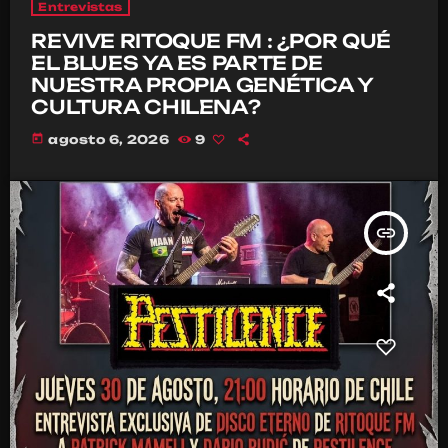
Entrevistas
REVIVE RITOQUE FM : ¿POR QUÉ
EL BLUES YA ES PARTE DE
NUESTRA PROPIA GENÉTICA Y
CULTURA CHILENA?
today
agosto 6, 2026
9
insert_link