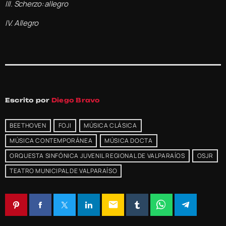
III. Scherzo: allegro
IV. Allegro
Escrito por
Diego Bravo
BEETHOVEN
FOJI
MÚSICA CLÁSICA
MÚSICA CONTEMPORÁNEA
MÚSICA DOCTA
ORQUESTA SINFÓNICA JUVENIL REGIONAL DE VALPARAÍOS
OSJR
TEATRO MUNICIPAL DE VALPARAÍSO
email