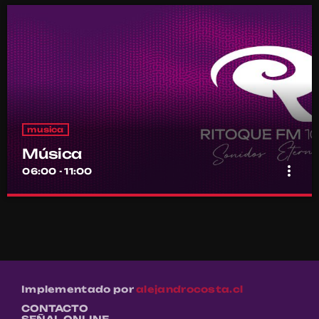
musica
Música
more_vert
06:00 - 11:00
Música
close
Por el equipo Ritoque FM
Música
Implementado por
alejandrocosta.cl
CONTACTO