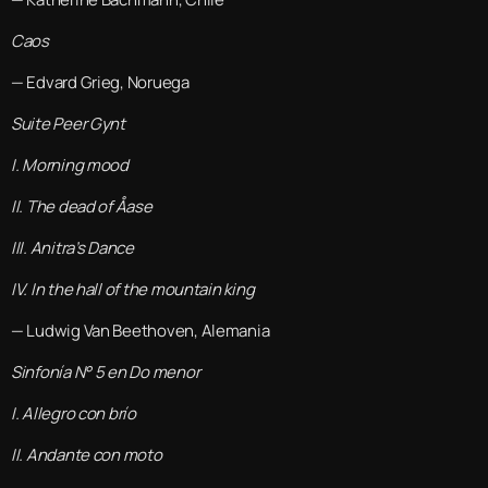
Caos
— Edvard Grieg, Noruega
Suite Peer Gynt
I. Morning mood
II. The dead of Åase
III. Anitra’s Dance
IV. In the hall of the mountain king
— Ludwig Van Beethoven, Alemania
Sinfonía N° 5 en Do menor
I. Allegro con brío
II. Andante con moto