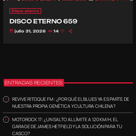
Disco eterno
DISCO ETERNO 659
today
julio 31, 2026
14
ENTRADAS RECIENTES
REVIVE RITOQUE FM : ¿POR QUÉ EL BLUES YA ES PARTE DE
NUESTRA PROPIA GENÉTICA Y CULTURA CHILENA?
MOTOROCK 17: ¿UN SALTO AL LÍMITE A 120 KM/H, EL
GARAGE DE JAMES HETFIELD Y LA SOLUCIÓN PARA TU
CASCO?