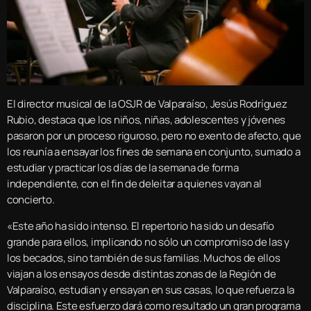
El director musical de la OSJR de Valparaíso, Jesús Rodríguez
Rubio, destaca que los niños, niñas, adolescentes y jóvenes
pasaron por un proceso riguroso, pero no exento de afecto, que
los reunía a ensayar los fines de semana en conjunto, sumado a
estudiar y practicar los días de la semana de forma
independiente, con el fin de deleitar a quienes vayan al
concierto.
«Este año ha sido intenso. El repertorio ha sido un desafío
grande para ellos, implicando no sólo un compromiso de las y
los becados, sino también de sus familias. Muchos de ellos
viajan a los ensayos desde distintas zonas de la Región de
Valparaíso, estudian y ensayan en sus casas, lo que refuerza la
disciplina. Este esfuerzo dará como resultado un gran programa