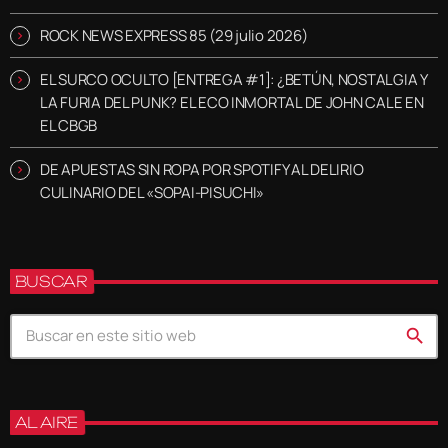
ROCK NEWS EXPRESS 85 (29 julio 2026)
EL SURCO OCULTO [ENTREGA #1]: ¿BETÚN, NOSTALGIA Y
LA FURIA DEL PUNK? EL ECO INMORTAL DE JOHN CALE EN
EL CBGB
DE APUESTAS SIN ROPA POR SPOTIFY AL DELIRIO
CULINARIO DEL «SOPAI-PISUCHI»
BUSCAR
search
AL AIRE