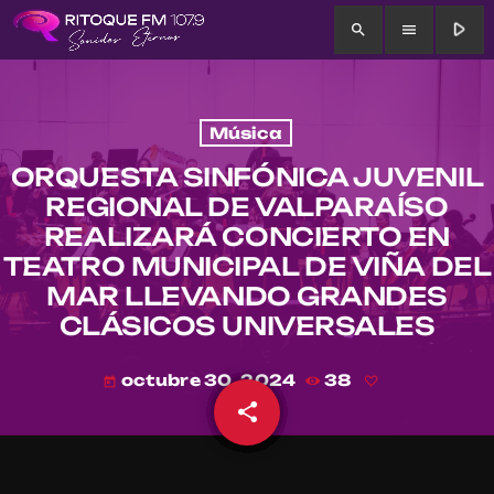
play_arrow
search
menu
Música
ORQUESTA SINFÓNICA JUVENIL
REGIONAL DE VALPARAÍSO
REALIZARÁ CONCIERTO EN
TEATRO MUNICIPAL DE VIÑA DEL
MAR LLEVANDO GRANDES
CLÁSICOS UNIVERSALES
octubre 30, 2024
38
today
share
email