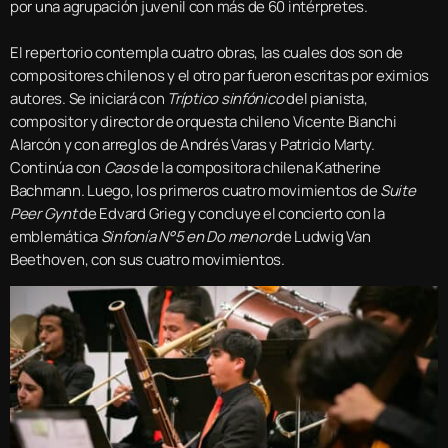
por una agrupación juvenil con más de 60 intérpretes.
El repertorio contempla cuatro obras, las cuales dos son de
compositores chilenos y el otro par fueron escritas por eximios
autores. Se iniciará con
Tríptico sinfónico
del pianista,
compositor y director de orquesta chileno Vicente Bianchi
Alarcón y con arreglos de Andrés Varas y Patricio Marty.
Continúa con
Caos
de la compositora chilena Katherine
Bachmann. Luego, los primeros cuatro movimientos de
Suite
Peer Gynt
de Edvard Grieg y concluye el concierto con la
emblemática
Sinfonía N°5 en Do menor
de Ludwig Van
Beethoven, con sus cuatro movimientos.