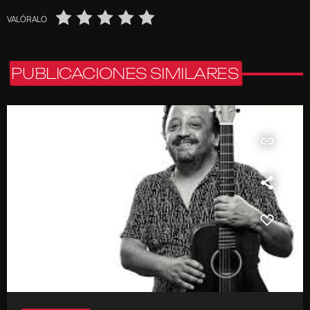
VALÓRALO
PUBLICACIONES SIMILARES
insert_link