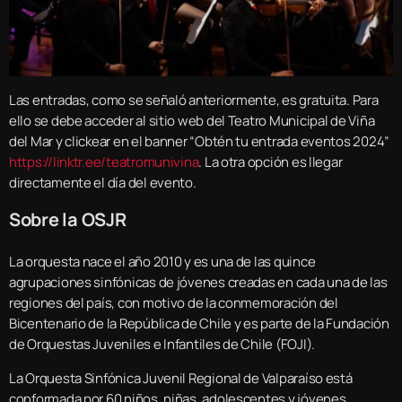
Las entradas, como se señaló anteriormente, es gratuita. Para
ello se debe acceder al sitio web del Teatro Municipal de Viña
del Mar y clickear en el banner “Obtén tu entrada eventos 2024”
https://linktr.ee/teatromunivina
. La otra opción es llegar
directamente el día del evento.
Sobre la OSJR
La orquesta nace el año 2010 y es una de las quince
agrupaciones sinfónicas de jóvenes creadas en cada una de las
regiones del país, con motivo de la conmemoración del
Bicentenario de la República de Chile y es parte de la Fundación
de Orquestas Juveniles e Infantiles de Chile (FOJI).
La Orquesta Sinfónica Juvenil Regional de Valparaíso está
conformada por 60 niños, niñas, adolescentes y jóvenes