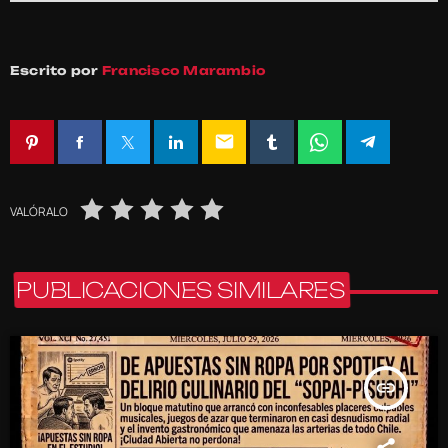
Escrito por
Francisco Marambio
email
VALÓRALO
PUBLICACIONES SIMILARES
insert_link