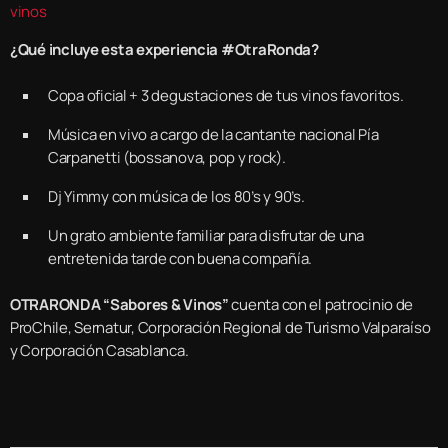
vinos
¿Qué incluye esta experiencia #OtraRonda?
Copa oficial + 3 degustaciones de tus vinos favoritos.
Música en vivo a cargo de la cantante nacional Pía
Carpanetti (bossanova, pop y rock).
Dj Yimmy con música de los 80’s y 90’s.
Un grato ambiente familiar para disfrutar de una
entretenida tarde con buena compañía.
OTRARONDA “Sabores & Vinos”
cuenta con el patrocinio de
ProChile, Sernatur, Corporación Regional de Turismo Valparaíso
y Corporación Casablanca.