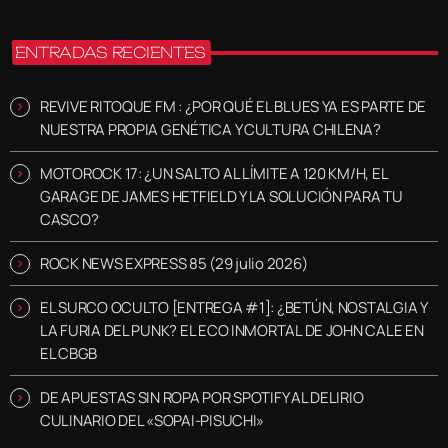
ENTRADAS RECIENTES
REVIVE RITOQUE FM : ¿POR QUÉ EL BLUES YA ES PARTE DE
NUESTRA PROPIA GENÉTICA Y CULTURA CHILENA?
MOTOROCK 17: ¿UN SALTO AL LÍMITE A 120 KM/H, EL
GARAGE DE JAMES HETFIELD Y LA SOLUCIÓN PARA TU
CASCO?
ROCK NEWS EXPRESS 85 (29 julio 2026)
EL SURCO OCULTO [ENTREGA #1]: ¿BETÚN, NOSTALGIA Y
LA FURIA DEL PUNK? EL ECO INMORTAL DE JOHN CALE EN
EL CBGB
DE APUESTAS SIN ROPA POR SPOTIFY AL DELIRIO
CULINARIO DEL «SOPAI-PISUCHI»