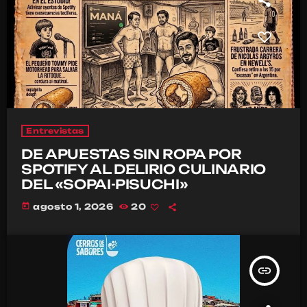
Entrevistas
DE APUESTAS SIN ROPA POR
SPOTIFY AL DELIRIO CULINARIO
DEL «SOPAI-PISUCHI»
today
agosto 1, 2026
20
insert_link