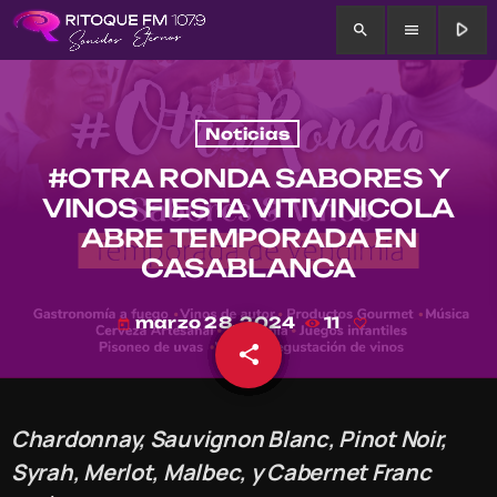
play_arrow
search
menu
Noticias
#OTRA RONDA SABORES Y
VINOS FIESTA VITIVINICOLA
ABRE TEMPORADA EN
CASABLANCA
marzo 28, 2024
11
today
share
email
Chardonnay, Sauvignon Blanc, Pinot Noir,
Syrah, Merlot, Malbec, y Cabernet Franc