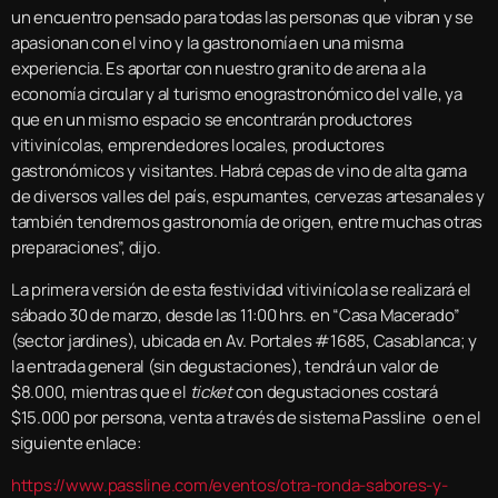
un encuentro pensado para todas las personas que vibran y se
apasionan con el vino y la gastronomía en una misma
experiencia. Es aportar con nuestro granito de arena a la
economía circular y al turismo enograstronómico del valle, ya
que en un mismo espacio se encontrarán productores
vitivinícolas, emprendedores locales, productores
gastronómicos y visitantes. Habrá cepas de vino de alta gama
de diversos valles del país, espumantes, cervezas artesanales y
también tendremos gastronomía de origen, entre muchas otras
preparaciones”, dijo.
La primera versión de esta festividad vitivinícola se realizará el
sábado 30 de marzo, desde las 11:00 hrs. en “Casa Macerado”
(sector jardines), ubicada en Av. Portales #1685, Casablanca; y
la entrada general (sin degustaciones), tendrá un valor de
$8.000, mientras que el
ticket
con degustaciones costará
$15.000 por persona, venta a través de sistema Passline o en el
siguiente enlace:
https://www.passline.com/eventos/otra-ronda-sabores-y-