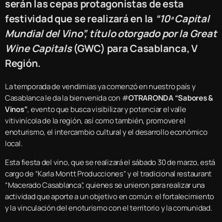
serán las cepas protagonistas de esta
festividad que se realizará en la
“10ª Capital
Mundial del Vino”, título otorgado por la Great
Wine Capitals
(GWC) para Casablanca, V
Región.
La temporada de vendimias ya comenzó en nuestro país y
Casablanca le da la bienvenida con #
OTRARONDA “Sabores &
Vinos”
, evento que busca visibilizar y potenciar el valle
vitivinícola de la región, así como también, promover el
enoturismo, el intercambio cultural y el desarrollo económico
local.
Esta fiesta del vino, que se realizará el sábado 30 de marzo, está
cargo de “Karla Montt Producciones” y el tradicional restaurant
“Macerado Casablanca”, quienes se unieron para realizar una
actividad que aporte a un objetivo en común: el fortalecimiento
y la vinculación del enoturismo con el territorio y la comunidad.