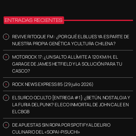
ENTRADAS RECIENTES
REVIVE RITOQUE FM : ¿POR QUÉ EL BLUES YA ES PARTE DE
NUESTRA PROPIA GENÉTICA Y CULTURA CHILENA?
MOTOROCK 17: ¿UN SALTO AL LÍMITE A 120 KM/H, EL
GARAGE DE JAMES HETFIELD Y LA SOLUCIÓN PARA TU
CASCO?
ROCK NEWS EXPRESS 85 (29 julio 2026)
EL SURCO OCULTO [ENTREGA #1]: ¿BETÚN, NOSTALGIA Y
LA FURIA DEL PUNK? EL ECO INMORTAL DE JOHN CALE EN
EL CBGB
DE APUESTAS SIN ROPA POR SPOTIFY AL DELIRIO
CULINARIO DEL «SOPAI-PISUCHI»