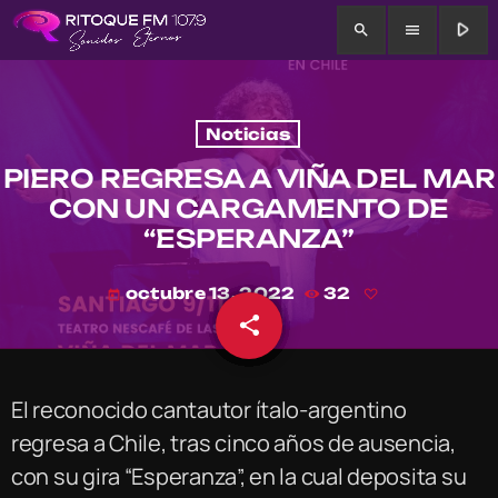
play_arrow
search
menu
Noticias
PIERO REGRESA A VIÑA DEL MAR
CON UN CARGAMENTO DE
“ESPERANZA”
octubre 13, 2022
32
today
share
email
El reconocido cantautor ítalo-argentino
regresa a Chile, tras cinco años de ausencia,
con su gira “Esperanza”, en la cual deposita su