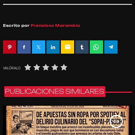
Escrito por
Francisco Marambio
email
VALÓRALO
PUBLICACIONES SIMILARES
insert_link