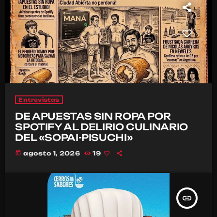
Entrevistas
DE APUESTAS SIN ROPA POR
SPOTIFY AL DELIRIO CULINARIO
DEL «SOPAI-PISUCHI»
today
agosto 1, 2026
19
insert_link