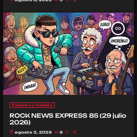
insert_link
Columna y Opinión
ROCK NEWS EXPRESS 85 (29 julio
2026)
today
agosto 3, 2026
9