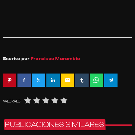
Escrito por
Francisco Marambio
email
VALÓRALO
PUBLICACIONES SIMILARES