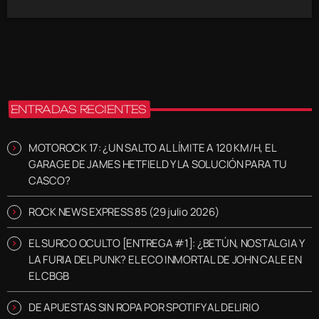
ENTRADAS RECIENTES
MOTOROCK 17: ¿UN SALTO AL LÍMITE A 120 KM/H, EL
GARAGE DE JAMES HETFIELD Y LA SOLUCIÓN PARA TU
CASCO?
ROCK NEWS EXPRESS 85 (29 julio 2026)
EL SURCO OCULTO [ENTREGA #1]: ¿BETÚN, NOSTALGIA Y
LA FURIA DEL PUNK? EL ECO INMORTAL DE JOHN CALE EN
EL CBGB
DE APUESTAS SIN ROPA POR SPOTIFY AL DELIRIO