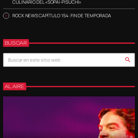
CULINARIO DEL «SOPAI-PISUCHI»
ROCK NEWS CAPÍTULO 154: FIN DE TEMPORADA
BUSCAR
search
AL AIRE