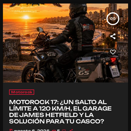
insert_link
Motorock
MOTOROCK 17: ¿UN SALTO AL
LÍMITE A 120 KM/H, EL GARAGE
DE JAMES HETFIELD Y LA
SOLUCIÓN PARA TU CASCO?
today
agosto 6, 2026
5