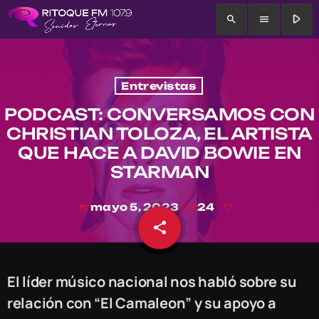
play_arrow
search
menu
Entrevistas
PODCAST: CONVERSAMOS CON
CHRISTIAN TOLOZA, EL ARTISTA
QUE HACE A DAVID BOWIE EN
STARMAN
mayo 5, 2023
24
today
share
email
El líder músico nacional nos habló sobre su
relación con “El Camaleon” y su apoyo a