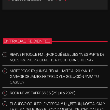
ENTRADAS RECIENTES
REVIVE RITOQUE FM : ¿POR QUÉ EL BLUES YA ES PARTE DE
NUESTRA PROPIA GENÉTICA Y CULTURA CHILENA?
MOTOROCK 17: ¿UN SALTO AL LÍMITE A 120 KM/H, EL
GARAGE DE JAMES HETFIELD Y LA SOLUCIÓN PARA TU
CASCO?
ROCK NEWS EXPRESS 85 (29 julio 2026)
EL SURCO OCULTO [ENTREGA #1]: ¿BETÚN, NOSTALGIA Y
LA FURIA DEL PUNK? EL ECO INMORTAL DE JOHN CALE EN