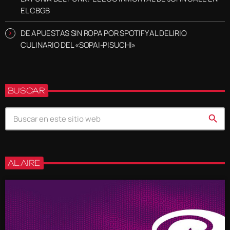
EL CBGB
DE APUESTAS SIN ROPA POR SPOTIFY AL DELIRIO
CULINARIO DEL «SOPAI-PISUCHI»
BUSCAR
search
AL AIRE