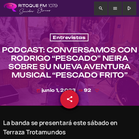
play_arrow
search
menu
Entrevistas
PODCAST: CONVERSAMOS CON
RODRIGO “PESCADO” NEIRA
SOBRE SU NUEVA AVENTURA
MUSICAL “PESCADO FRITO”
junio 1, 2023
92
today
share
email
La banda se presentará este sábado en
Terraza Trotamundos