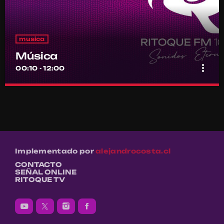
musica
Música
more_vert
00:10 - 12:00
Música
close
Por el equipo Ritoque FM
Música
Implementado por
alejandrocosta.cl
CONTACTO
SEÑAL ONLINE
RITOQUE TV