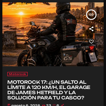
insert_link
Motorock
MOTOROCK 17: ¿UN SALTO AL
LÍMITE A 120 KM/H, EL GARAGE
DE JAMES HETFIELD Y LA
SOLUCIÓN PARA TU CASCO?
today
agosto 6, 2026
23
6