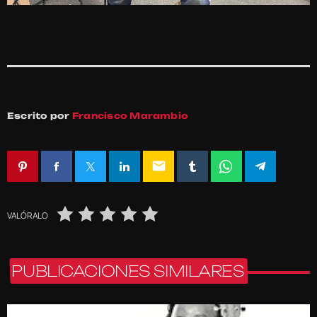
Escrito por
Francisco Marambio
email
VALÓRALO
PUBLICACIONES SIMILARES