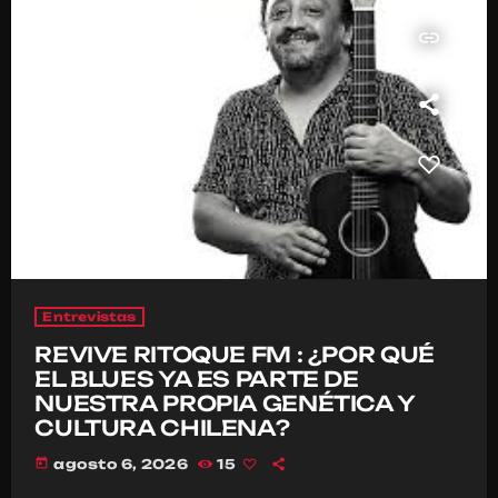
insert_link
Entrevistas
REVIVE RITOQUE FM : ¿POR QUÉ
EL BLUES YA ES PARTE DE
NUESTRA PROPIA GENÉTICA Y
CULTURA CHILENA?
today
agosto 6, 2026
15