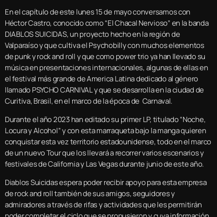
En el capítulo de este lunes 15 de mayo conversamos con
Héctor Castro, conocido como “El Chacal Nervioso” en la banda
DIABLOS SUICIDAS, un proyecto hecho en la región de
Valparaíso y que cultiva el Psychobilly con muchos elementos
de punk y rock and roll y que como power trio ya han llevado su
música en presentaciones internacionales, algunas de ellas en
el festival más grande de America Latina dedicado al género
llamado PSYCHO CARNIVAL y que se desarrolla en la ciudad de
Curitiva, Brasil, en el marco de la época de Carnaval.
Durante el año 2023 han editado su primer LP, titulado “Noche,
Locura y Alcohol” y con esta marraqueta bajo la manga quieren
conquistar esta vez territorio estadounidense, todo en el marco
de un nuevo Tour que los llevará a recorrer varios escenarios y
festivales de California y Las Vegas durante junio de este año.
Diablos Suicidas espera poder recibir apoyo para esta empresa
de rock and roll también de sus amigos, seguidores y
admiradores a través de rifas y actividades que les permitirán
poder completar el ciclo que se propusieron y cuya información