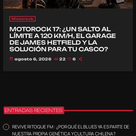
Motorock
MOTOROCK 17: ¿UN SALTO AL
LÍMITE A 120 KM/H, EL GARAGE
DE JAMES HETFIELD Y LA
SOLUCIÓN PARA TU CASCO?
today
agosto 6, 2026
22
6
ENTRADAS RECIENTES
REVIVE RITOQUE FM : ¿POR QUÉ EL BLUES YA ES PARTE DE
NUESTRA PROPIA GENÉTICA Y CULTURA CHILENA?