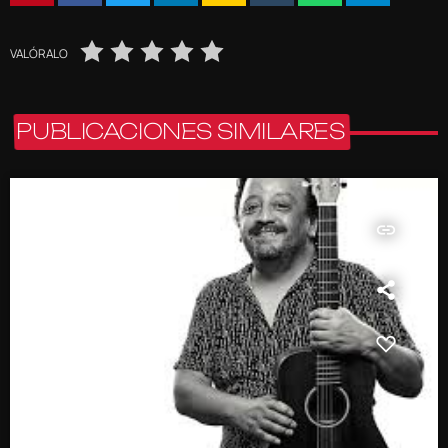
VALÓRALO
PUBLICACIONES SIMILARES
insert_link