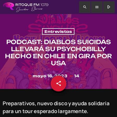
play_arrow
search
menu
Entrevistas
PODCAST: DIABLOS SUICIDAS
LLEVARÁ SU PSYCHOBILLY
HECHO EN CHILE EN GIRA POR
USA
mayo 16, 2023
14
today
share
email
Preparativos, nuevo disco y ayuda solidaria
para un tour esperado largamente.