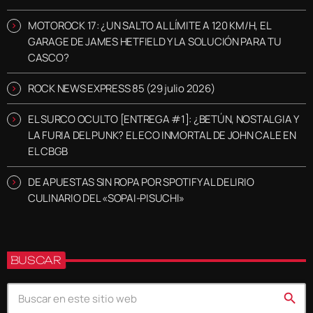
MOTOROCK 17: ¿UN SALTO AL LÍMITE A 120 KM/H, EL
GARAGE DE JAMES HETFIELD Y LA SOLUCIÓN PARA TU
CASCO?
ROCK NEWS EXPRESS 85 (29 julio 2026)
EL SURCO OCULTO [ENTREGA #1]: ¿BETÚN, NOSTALGIA Y
LA FURIA DEL PUNK? EL ECO INMORTAL DE JOHN CALE EN
EL CBGB
DE APUESTAS SIN ROPA POR SPOTIFY AL DELIRIO
CULINARIO DEL «SOPAI-PISUCHI»
BUSCAR
search