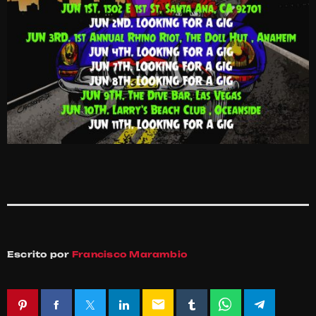
Escrito por
Francisco Marambio
email