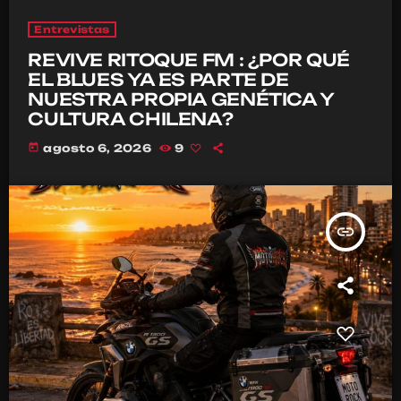
Entrevistas
REVIVE RITOQUE FM : ¿POR QUÉ
EL BLUES YA ES PARTE DE
NUESTRA PROPIA GENÉTICA Y
CULTURA CHILENA?
today
agosto 6, 2026
9
insert_link