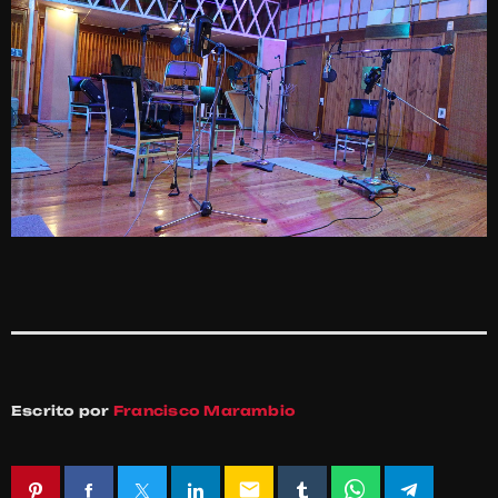
Escrito por
Francisco Marambio
email