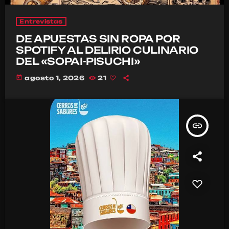
Entrevistas
DE APUESTAS SIN ROPA POR
SPOTIFY AL DELIRIO CULINARIO
DEL «SOPAI-PISUCHI»
today
agosto 1, 2026
21
insert_link