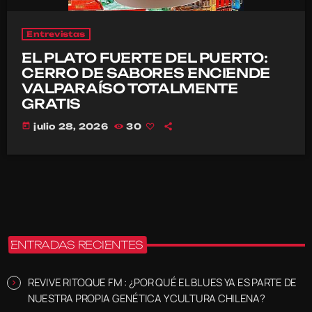
Entrevistas
EL PLATO FUERTE DEL PUERTO:
CERRO DE SABORES ENCIENDE
VALPARAÍSO TOTALMENTE
GRATIS
today
julio 28, 2026
30
ENTRADAS RECIENTES
REVIVE RITOQUE FM : ¿POR QUÉ EL BLUES YA ES PARTE DE
NUESTRA PROPIA GENÉTICA Y CULTURA CHILENA?