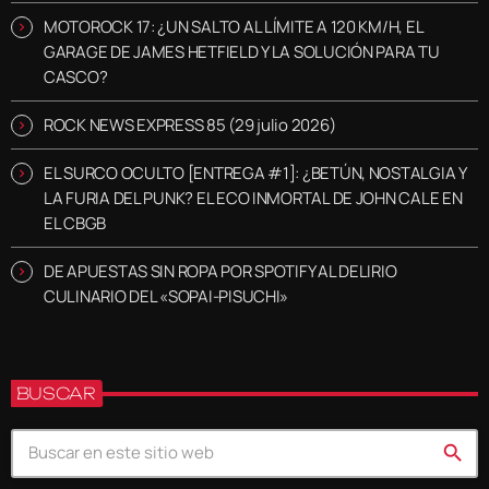
MOTOROCK 17: ¿UN SALTO AL LÍMITE A 120 KM/H, EL
GARAGE DE JAMES HETFIELD Y LA SOLUCIÓN PARA TU
CASCO?
ROCK NEWS EXPRESS 85 (29 julio 2026)
EL SURCO OCULTO [ENTREGA #1]: ¿BETÚN, NOSTALGIA Y
LA FURIA DEL PUNK? EL ECO INMORTAL DE JOHN CALE EN
EL CBGB
DE APUESTAS SIN ROPA POR SPOTIFY AL DELIRIO
CULINARIO DEL «SOPAI-PISUCHI»
BUSCAR
search