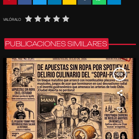
VALÓRALO
PUBLICACIONES SIMILARES
insert_link