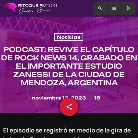
play_arrow
search
menu
Noticias
PODCAST: REVIVE EL CAPÍTULO
DE ROCK NEWS 14, GRABADO EN
EL IMPORTANTE ESTUDIO
ZANESSI DE LA CIUDAD DE
MENDOZA, ARGENTINA
noviembre 12, 2023
18
today
share
email
El episodio se registró en medio de la gira de