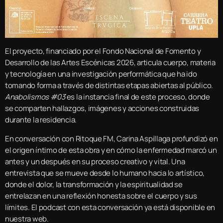
El proyecto, financiado por el Fondo Nacional de Fomento y
Desarrollo de las Artes Escénicas 2026, articula cuerpo, materia
y tecnología en una investigación performática que ha ido
tomando forma a través de distintas etapas abiertas al público.
Anabolismos #03
es la instancia final de este proceso, donde
se comparten hallazgos, imágenes y acciones construidas
durante la residencia.
En conversación con Ritoque FM, Carina Aspillaga profundizó en
el origen íntimo de esta obra y en cómo la enfermedad marcó un
antes y un después en su proceso creativo y vital. Una
entrevista que se mueve desde lo humano hacia lo artístico,
donde el dolor, la transformación y la espiritualidad se
entrelazan en una reflexión honesta sobre el cuerpo y sus
límites. El podcast con esta conversación ya está disponible en
nuestra web.