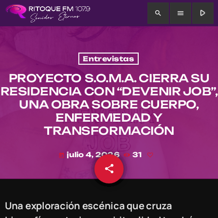
play_arrow
search
menu
Entrevistas
PROYECTO S.O.M.A. CIERRA SU
RESIDENCIA CON “DEVENIR JOB”,
UNA OBRA SOBRE CUERPO,
ENFERMEDAD Y
TRANSFORMACIÓN
julio 4, 2026
31
today
share
email
Una exploración escénica que cruza