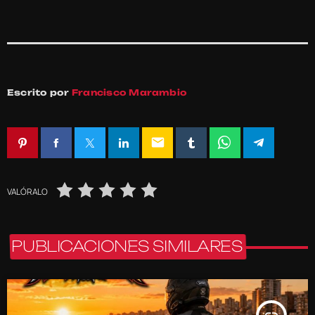
Escrito por
Francisco Marambio
email
VALÓRALO
PUBLICACIONES SIMILARES