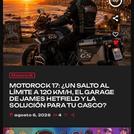
insert_link
Motorock
MOTOROCK 17: ¿UN SALTO AL
LÍMITE A 120 KM/H, EL GARAGE
DE JAMES HETFIELD Y LA
SOLUCIÓN PARA TU CASCO?
today
agosto 6, 2026
4