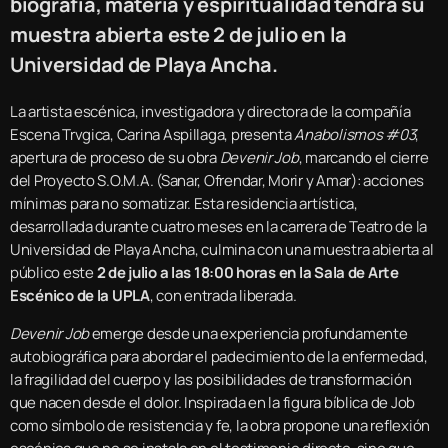
biografía, materia y espiritualidad tendrá su
muestra abierta este 2 de julio en la
Universidad de Playa Ancha.
La artista escénica, investigadora y directora de la compañía
Escena Trvgica, Carina Aspillaga, presenta
Anabolismos #03
,
apertura de proceso de su obra
Devenir Job
, marcando el cierre
del Proyecto S.O.M.A. (Sanar, Ofrendar, Morir y Amar): acciones
mínimas para no somatizar. Esta residencia artística,
desarrollada durante cuatro meses en la carrera de Teatro de la
Universidad de Playa Ancha, culmina con una muestra abierta al
público este
2 de julio a las 18:00 horas en la Sala de Arte
Escénico de la UPLA
, con entrada liberada.
Devenir Job
emerge desde una experiencia profundamente
autobiográfica para abordar el padecimiento de la enfermedad,
la fragilidad del cuerpo y las posibilidades de transformación
que nacen desde el dolor. Inspirada en la figura bíblica de Job
como símbolo de resistencia y fe, la obra propone una reflexión