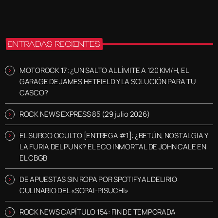
ENTRADAS RECIENTES
MOTOROCK 17: ¿UN SALTO AL LÍMITE A 120 KM/H, EL
GARAGE DE JAMES HETFIELD Y LA SOLUCIÓN PARA TU
CASCO?
ROCK NEWS EXPRESS 85 (29 julio 2026)
EL SURCO OCULTO [ENTREGA #1]: ¿BETÚN, NOSTALGIA Y
LA FURIA DEL PUNK? EL ECO INMORTAL DE JOHN CALE EN
EL CBGB
DE APUESTAS SIN ROPA POR SPOTIFY AL DELIRIO
CULINARIO DEL «SOPAI-PISUCHI»
ROCK NEWS CAPÍTULO 154: FIN DE TEMPORADA