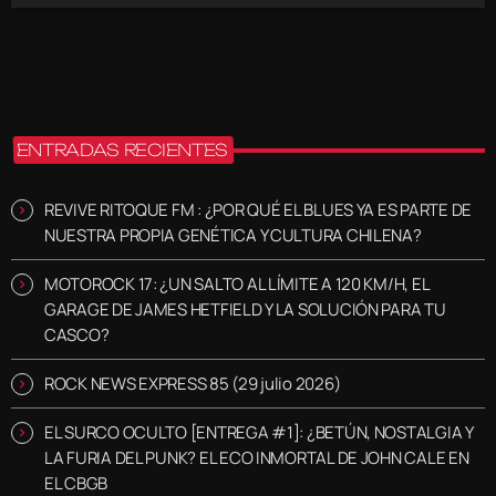
ENTRADAS RECIENTES
REVIVE RITOQUE FM : ¿POR QUÉ EL BLUES YA ES PARTE DE
NUESTRA PROPIA GENÉTICA Y CULTURA CHILENA?
MOTOROCK 17: ¿UN SALTO AL LÍMITE A 120 KM/H, EL
GARAGE DE JAMES HETFIELD Y LA SOLUCIÓN PARA TU
CASCO?
ROCK NEWS EXPRESS 85 (29 julio 2026)
EL SURCO OCULTO [ENTREGA #1]: ¿BETÚN, NOSTALGIA Y
LA FURIA DEL PUNK? EL ECO INMORTAL DE JOHN CALE EN
EL CBGB