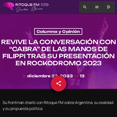
play_arrow
search
menu
Columna y Opinión
REVIVE LA CONVERSACIÓN CON
“CABRA” DE LAS MANOS DE
FILIPPI TRAS SU PRESENTACIÓN
EN ROCKODROMO 2023
diciembre 22, 2023
13
today
share
email
Su frontman charló con Ritoque FM sobre Argentina, su realidad
y su propuesta política.