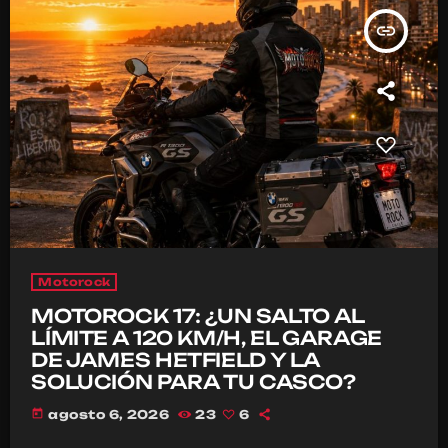
insert_link
Motorock
MOTOROCK 17: ¿UN SALTO AL
LÍMITE A 120 KM/H, EL GARAGE
DE JAMES HETFIELD Y LA
SOLUCIÓN PARA TU CASCO?
today
agosto 6, 2026
23
6