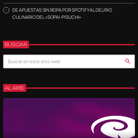
DE APUESTAS SIN ROPA POR SPOTIFY AL DELIRIO
CULINARIO DEL «SOPAI-PISUCHI»
BUSCAR
search
AL AIRE