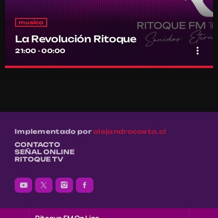
musica
La Revolución Ritoque
more_vert
21:00 - 00:00
La Revolución Ritoque
close
Con DJ Andrés Romero
Porque el rock también se baila y se mezcla
Implementado por
alejandrocosta.cl
CONTACTO
SEÑAL ONLINE
RITOQUE TV