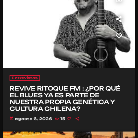
insert_link
Entrevistas
REVIVE RITOQUE FM : ¿POR QUÉ
EL BLUES YA ES PARTE DE
NUESTRA PROPIA GENÉTICA Y
CULTURA CHILENA?
today
agosto 6, 2026
15