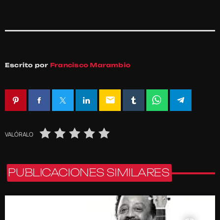
Escrito por
Francisco Marambio
email
VALÓRALO
PUBLICACIONES SIMILARES