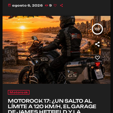
today
agosto 6, 2026
9
insert_link
Motorock
MOTOROCK 17: ¿UN SALTO AL
LÍMITE A 120 KM/H, EL GARAGE
DE JAMES HETFIELD Y LA