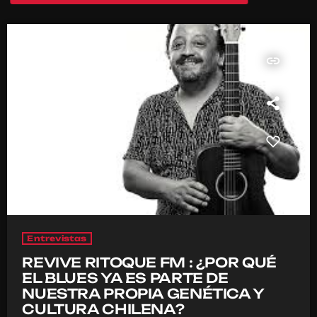
insert_link
Entrevistas
REVIVE RITOQUE FM : ¿POR QUÉ
EL BLUES YA ES PARTE DE
NUESTRA PROPIA GENÉTICA Y
CULTURA CHILENA?