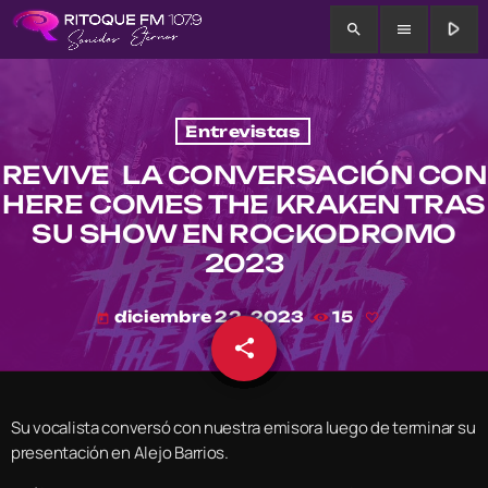
play_arrow
search
menu
Entrevistas
REVIVE LA CONVERSACIÓN CON
HERE COMES THE KRAKEN TRAS
SU SHOW EN ROCKODROMO
2023
diciembre 22, 2023
15
today
share
email
Su vocalista conversó con nuestra emisora luego de terminar su
presentación en Alejo Barrios.