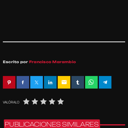
Escrito por
Francisco Marambio
email
VALÓRALO
PUBLICACIONES SIMILARES