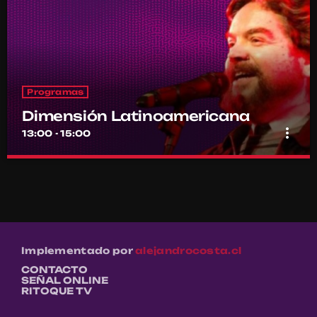
Programas
Dimensión Latinoamericana
more_vert
13:00 - 15:00
Dimensión Latinoamericana
close
Con Thelmo Aguilar
Los sonidos de un continente en la voz de su histórico conductor
Thelmo Aguilar
Implementado por
alejandrocosta.cl
CONTACTO
SEÑAL ONLINE
RITOQUE TV