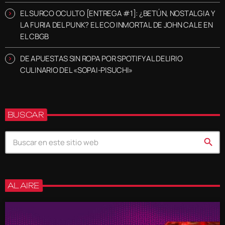
EL SURCO OCULTO [ENTREGA #1]: ¿BETÚN, NOSTALGIA Y
LA FURIA DEL PUNK? EL ECO INMORTAL DE JOHN CALE EN
EL CBGB
DE APUESTAS SIN ROPA POR SPOTIFY AL DELIRIO
CULINARIO DEL «SOPAI-PISUCHI»
BUSCAR
search
AL AIRE