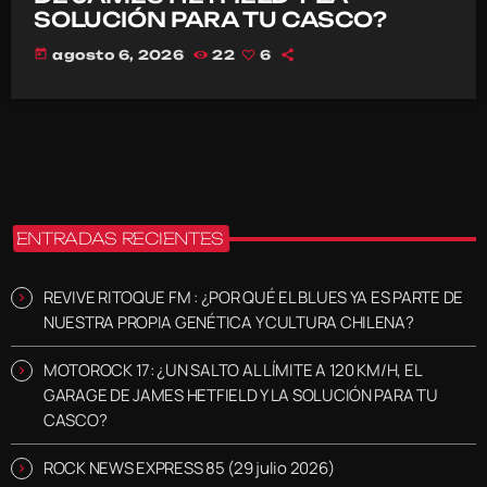
SOLUCIÓN PARA TU CASCO?
today
agosto 6, 2026
22
6
ENTRADAS RECIENTES
REVIVE RITOQUE FM : ¿POR QUÉ EL BLUES YA ES PARTE DE
NUESTRA PROPIA GENÉTICA Y CULTURA CHILENA?
MOTOROCK 17: ¿UN SALTO AL LÍMITE A 120 KM/H, EL
GARAGE DE JAMES HETFIELD Y LA SOLUCIÓN PARA TU
CASCO?
ROCK NEWS EXPRESS 85 (29 julio 2026)