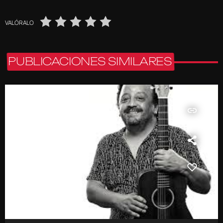
VALÓRALO
PUBLICACIONES SIMILARES
insert_link