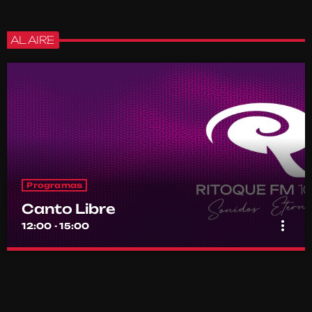
AL AIRE
Programas
Canto Libre
more_vert
12:00 - 15:00
Canto Libre
close
Conducido por Sergio Figueroa