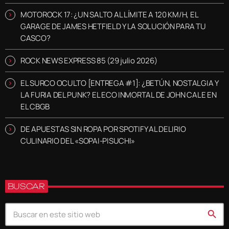
MOTOROCK 17: ¿UN SALTO AL LÍMITE A 120 KM/H, EL
GARAGE DE JAMES HETFIELD Y LA SOLUCIÓN PARA TU
CASCO?
ROCK NEWS EXPRESS 85 (29 julio 2026)
EL SURCO OCULTO [ENTREGA #1]: ¿BETÚN, NOSTALGIA Y
LA FURIA DEL PUNK? EL ECO INMORTAL DE JOHN CALE EN
EL CBGB
DE APUESTAS SIN ROPA POR SPOTIFY AL DELIRIO
CULINARIO DEL «SOPAI-PISUCHI»
BUSCAR
search