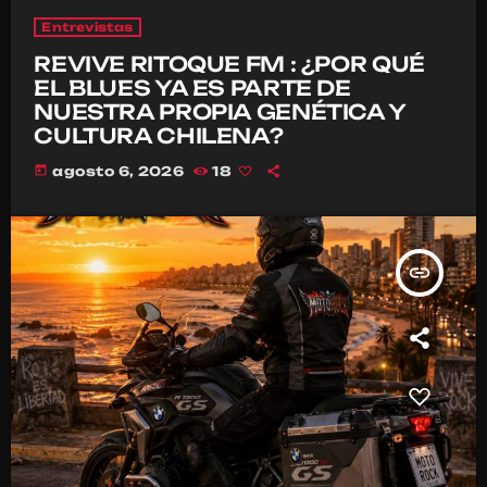
Entrevistas
REVIVE RITOQUE FM : ¿POR QUÉ
EL BLUES YA ES PARTE DE
NUESTRA PROPIA GENÉTICA Y
CULTURA CHILENA?
today
agosto 6, 2026
18
insert_link