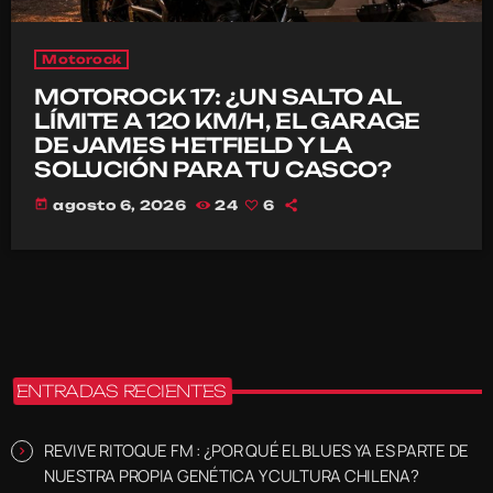
Motorock
MOTOROCK 17: ¿UN SALTO AL
LÍMITE A 120 KM/H, EL GARAGE
DE JAMES HETFIELD Y LA
SOLUCIÓN PARA TU CASCO?
today
agosto 6, 2026
24
6
ENTRADAS RECIENTES
REVIVE RITOQUE FM : ¿POR QUÉ EL BLUES YA ES PARTE DE
NUESTRA PROPIA GENÉTICA Y CULTURA CHILENA?