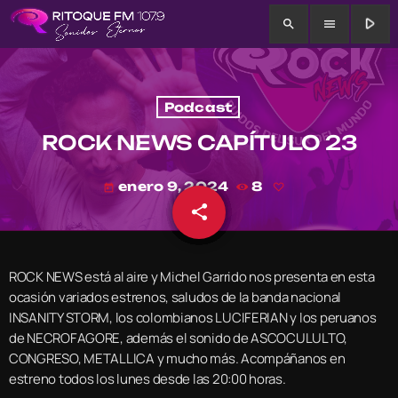
play_arrow
search
menu
Podcast
ROCK NEWS CAPÍTULO 23
enero 9, 2024
8
today
share
email
ROCK NEWS está al aire y Michel Garrido nos presenta en esta
ocasión variados estrenos, saludos de la banda nacional
INSANITY STORM, los colombianos LUCIFERIAN y los peruanos
de NECROFAGORE, además el sonido de ASCOCULULTO,
CONGRESO, METALLICA y mucho más. Acompáñanos en
estreno todos los lunes desde las 20:00 horas.