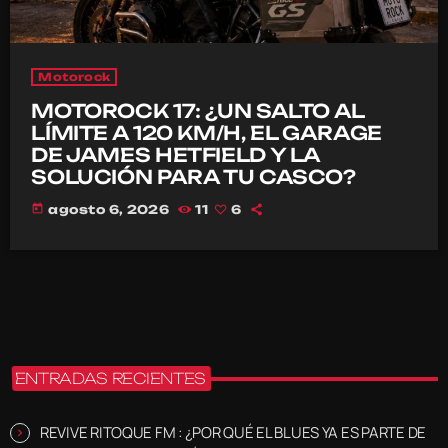
Motorock
MOTOROCK 17: ¿UN SALTO AL
LÍMITE A 120 KM/H, EL GARAGE
DE JAMES HETFIELD Y LA
SOLUCIÓN PARA TU CASCO?
today
agosto 6, 2026
11
6
ENTRADAS RECIENTES
REVIVE RITOQUE FM : ¿POR QUÉ EL BLUES YA ES PARTE DE