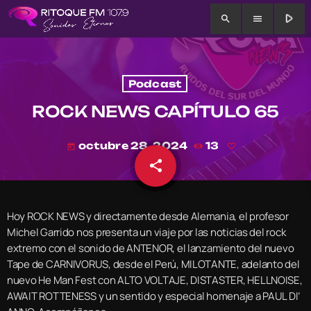
play_arrow
search
menu
Podcast
ROCK NEWS CAPÍTULO 65
octubre 28, 2024
13
today
share
email
Hoy ROCK NEWS y directamente desde Alemania, el profesor
Michel Garrido nos presenta un viaje por las noticias del rock
extremo con el sonido de ANTENOR, el lanzamiento del nuevo
Tape de CARNIVORUS, desde el Perú, MILOTANTE, adelanto del
nuevo He Man Fest con ALTO VOLTAJE, DISTASTER, HELLNOISE,
AWAIT ROTTENESS y un sentido y especial homenaje a PAUL DI’