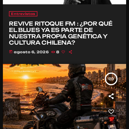
Entrevistas
REVIVE RITOQUE FM : ¿POR QUÉ
EL BLUES YA ES PARTE DE
NUESTRA PROPIA GENÉTICA Y
CULTURA CHILENA?
today
agosto 6, 2026
8
insert_link