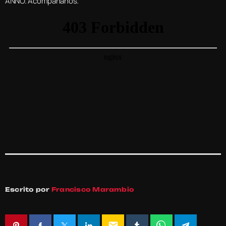
ANNO. Acompáñanos.
Escrito por
Francisco Marambio
email