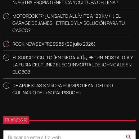
NUESTRA PROPIA GENÉTICA Y CULTURA CHILENA?
MOTOROCK 17: ¿UN SALTO AL LÍMITE A 120 KM/H, EL
GARAGE DE JAMES HETFIELD Y LA SOLUCIÓN PARA TU
CASCO?
ROCK NEWS EXPRESS 85 (29 julio 2026)
EL SURCO OCULTO [ENTREGA #1]: ¿BETÚN, NOSTALGIA Y
LA FURIA DEL PUNK? EL ECO INMORTAL DE JOHN CALE EN
EL CBGB
DE APUESTAS SIN ROPA POR SPOTIFY AL DELIRIO
CULINARIO DEL «SOPAI-PISUCHI»
BUSCAR
search