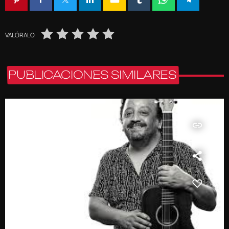
VALÓRALO
PUBLICACIONES SIMILARES
insert_link