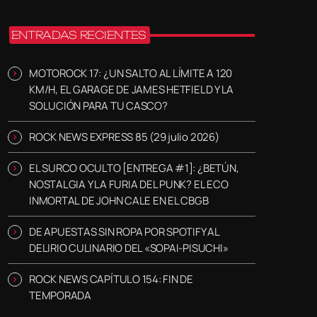
ENTRADAS RECIENTES
MOTOROCK 17: ¿UN SALTO AL LÍMITE A 120
KM/H, EL GARAGE DE JAMES HETFIELD Y LA
SOLUCIÓN PARA TU CASCO?
ROCK NEWS EXPRESS 85 (29 julio 2026)
EL SURCO OCULTO [ENTREGA #1]: ¿BETÚN,
NOSTALGIA Y LA FURIA DEL PUNK? EL ECO
INMORTAL DE JOHN CALE EN EL CBGB
DE APUESTAS SIN ROPA POR SPOTIFY AL
DELIRIO CULINARIO DEL «SOPAI-PISUCHI»
ROCK NEWS CAPÍTULO 154: FIN DE
TEMPORADA