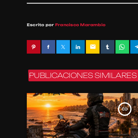
Escrito por
Francisco Marambio
email
PUBLICACIONES SIMILARES
insert_link