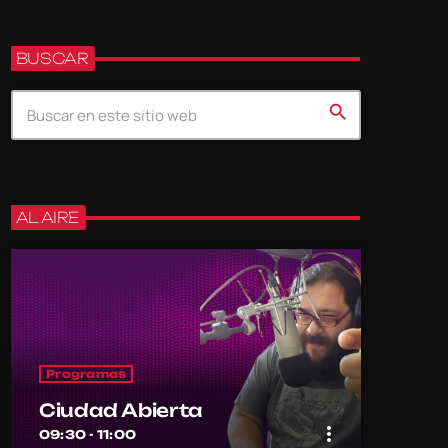
BUSCAR
search
AL AIRE
Programas
Ciudad Abierta
more_vert
09:30 - 11:00