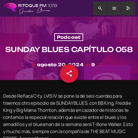
play_arrow
search
menu
Podcast
SUNDAY BLUES CAPÍTULO 058
agosto 20, 2024
9
today
share
email
Desde Reñaca City, LVIS IV se pone la de seis cuerdas para
traernos otro episodio de SUNDAY BLUES, con BB King, Freddie
King y Big Mama Thornton, además en cazador de historias te
contamos la especial relación que existe entre el blues y los
armadillos y el bluesman de la semana será T-Bone Walker. Esto
y mucho más, siempre con la compañía de THE BEAT MUSIC