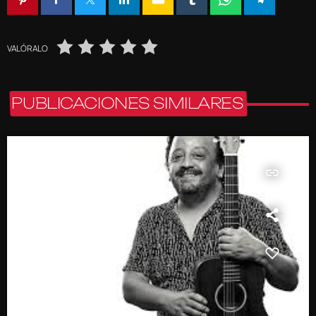
VALÓRALO
PUBLICACIONES SIMILARES
insert_link