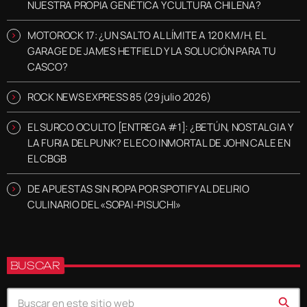
NUESTRA PROPIA GENÉTICA Y CULTURA CHILENA?
MOTOROCK 17: ¿UN SALTO AL LÍMITE A 120 KM/H, EL
GARAGE DE JAMES HETFIELD Y LA SOLUCIÓN PARA TU
CASCO?
ROCK NEWS EXPRESS 85 (29 julio 2026)
EL SURCO OCULTO [ENTREGA #1]: ¿BETÚN, NOSTALGIA Y
LA FURIA DEL PUNK? EL ECO INMORTAL DE JOHN CALE EN
EL CBGB
DE APUESTAS SIN ROPA POR SPOTIFY AL DELIRIO
CULINARIO DEL «SOPAI-PISUCHI»
BUSCAR
search