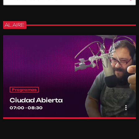
AL AIRE
Programas
Ciudad Abierta
more_vert
07:00 - 08:30
Ciudad Abierta
close
Conducido por Francisco Marambio