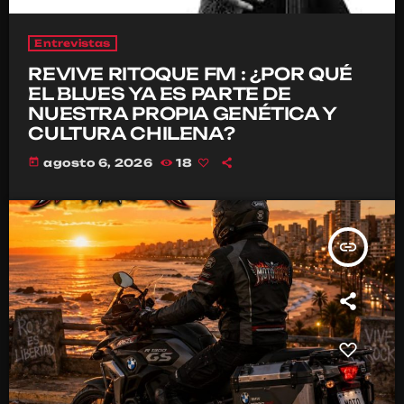
Entrevistas
REVIVE RITOQUE FM : ¿POR QUÉ
EL BLUES YA ES PARTE DE
NUESTRA PROPIA GENÉTICA Y
CULTURA CHILENA?
today
agosto 6, 2026
18
insert_link