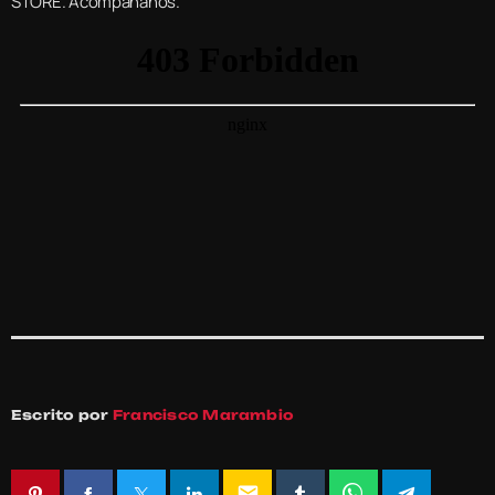
STORE. Acompáñanos.
Escrito por
Francisco Marambio
email