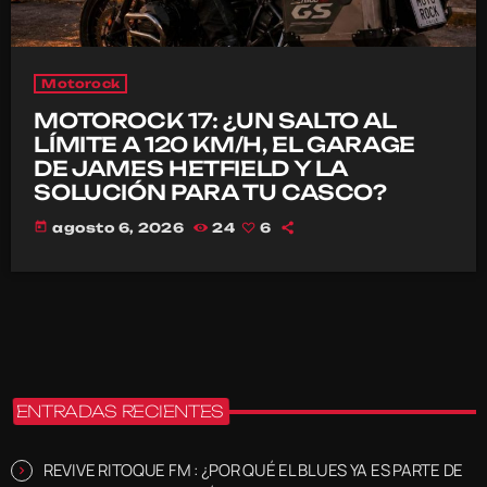
Motorock
MOTOROCK 17: ¿UN SALTO AL
LÍMITE A 120 KM/H, EL GARAGE
DE JAMES HETFIELD Y LA
SOLUCIÓN PARA TU CASCO?
today
agosto 6, 2026
24
6
ENTRADAS RECIENTES
REVIVE RITOQUE FM : ¿POR QUÉ EL BLUES YA ES PARTE DE