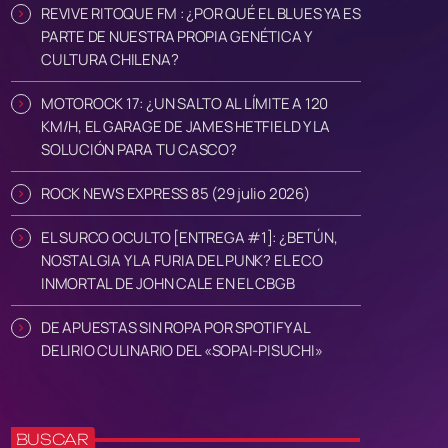
REVIVE RITOQUE FM : ¿POR QUÉ EL BLUES YA ES
PARTE DE NUESTRA PROPIA GENÉTICA Y
CULTURA CHILENA?
MOTOROCK 17: ¿UN SALTO AL LÍMITE A 120
KM/H, EL GARAGE DE JAMES HETFIELD Y LA
SOLUCIÓN PARA TU CASCO?
ROCK NEWS EXPRESS 85 (29 julio 2026)
EL SURCO OCULTO [ENTREGA #1]: ¿BETÚN,
NOSTALGIA Y LA FURIA DEL PUNK? EL ECO
INMORTAL DE JOHN CALE EN EL CBGB
DE APUESTAS SIN ROPA POR SPOTIFY AL
DELIRIO CULINARIO DEL «SOPAI-PISUCHI»
BUSCAR