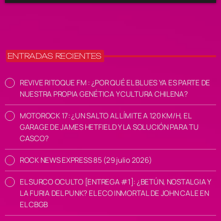
ENTRADAS RECIENTES
REVIVE RITOQUE FM : ¿POR QUÉ EL BLUES YA ES PARTE DE
NUESTRA PROPIA GENÉTICA Y CULTURA CHILENA?
MOTOROCK 17: ¿UN SALTO AL LÍMITE A 120 KM/H, EL
GARAGE DE JAMES HETFIELD Y LA SOLUCIÓN PARA TU
CASCO?
ROCK NEWS EXPRESS 85 (29 julio 2026)
EL SURCO OCULTO [ENTREGA #1]: ¿BETÚN, NOSTALGIA Y
LA FURIA DEL PUNK? EL ECO INMORTAL DE JOHN CALE EN
EL CBGB