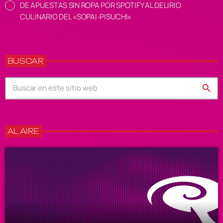
DE APUESTAS SIN ROPA POR SPOTIFY AL DELIRIO
CULINARIO DEL «SOPAI-PISUCHI»
BUSCAR
search
AL AIRE