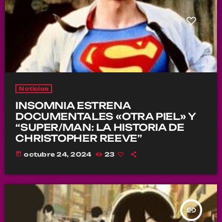
Noticias
INSOMNIA ESTRENA
DOCUMENTALES «OTRA PIEL» Y
“SUPER/MAN: LA HISTORIA DE
CHRISTOPHER REEVE”
today
octubre 24, 2024
23
insert_link