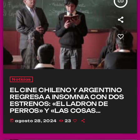
insert_link
Noticias
EL CINE CHILENO Y ARGENTINO
REGRESA A INSOMNIA CON DOS
ESTRENOS: «EL LADRON DE
PERROS» Y «LAS COSAS
INDEFINIDAS»
today
agosto 28, 2024
23