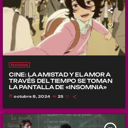
Noticias
CINE: LA AMISTAD Y EL AMOR A
TRAVÉS DEL TIEMPO SE TOMAN
LA PANTALLA DE «INSOMNIA»
today
octubre 8, 2024
25