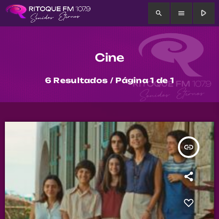
play_arrow
search
menu
Cine
6 Resultados / Página 1 de 1
insert_link