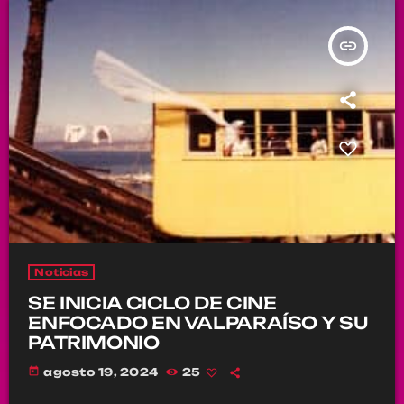
insert_link
Noticias
SE INICIA CICLO DE CINE
ENFOCADO EN VALPARAÍSO Y SU
PATRIMONIO
today
agosto 19, 2024
25