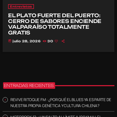
Entrevistas
EL PLATO FUERTE DEL PUERTO:
CERRO DE SABORES ENCIENDE
VALPARAÍSO TOTALMENTE
GRATIS
today
julio 28, 2026
30
ENTRADAS RECIENTES
REVIVE RITOQUE FM : ¿POR QUÉ EL BLUES YA ES PARTE DE
NUESTRA PROPIA GENÉTICA Y CULTURA CHILENA?