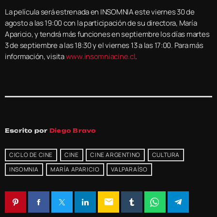
La película será estrenada en INSOMNIA este viernes 30 de
agosto a las 19:00 con la participación de su directora, María
Aparicio, y tendrá más funciones en septiembre los días martes
3 de septiembre a las 18:30 y el viernes 13 a las 17:00. Para más
información, visita
www.insomniacine.cl
.
Escrito por
Diego Bravo
CICLO DE CINE
CINE
CINE ARGENTINO
CULTURA
INSOMNIA
MARÍA APARICIO
VALPARAÍSO
email