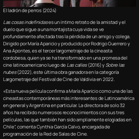
El ladrón de perros (2024)
Las cosas indefinidas
es un íntimo retrato de la amistad y el
duelo que sigue a una montajista cuya vida se ve
profundamente afectada tras la pérdida de un amigo y colega.
Dirigido por María Aparicio y producido por Rodrigo Guerrero y
Ana Apontes, es el tercer largometraje de la cineasta
cordobesa, quien ya se ha transformado en una promesa del
cine latinoamericano luego de
Las calles
(2016) y
Sobre las
nubes
(2022), este última obra ganadora en la categoría
Largometraje del Festival de Cine de Valdivia en 2022.
«Esta nueva película confirma a María Aparicio como una de las
cineastas contemporáneas más interesantes de Latinoamérica
en general y Argentina en particular. La directora de solo 32
años ha recibido numerosos reconocimientos con sus tres
películas, las que también han sido ampliamente elogiadas en
Chile”, comenta Cynthia García Calvo, encargada de
programación de la Red de Salas de Cine.