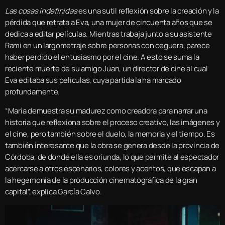
Las cosas indefinidas
es una sutil reflexión sobre la creación y la
pérdida que retrata a Eva, una mujer de cincuenta años que se
dedica a editar películas. Mientras trabaja junto a su asistente
Rami en un largometraje sobre personas con ceguera, parece
haber perdido el entusiasmo por el cine. A esto se suma la
reciente muerte de su amigo Juan, un director de cine al cual
Eva editaba sus películas, cuya partida la ha marcado
profundamente.
“María demuestra su madurez como creadora para narrar una
historia que reflexiona sobre el proceso creativo, las imágenes y
el cine, pero también sobre el duelo, la memoria y el tiempo. Es
también interesante que la obra se genera desde la provincia de
Córdoba, de donde ella es oriunda, lo que permite al espectador
acercarse a otros escenarios, colores y acentos, que escapan a
la hegemonía de la producción cinematográfica de la gran
capital”, explica García Calvo.