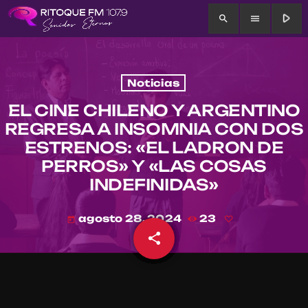
play_arrow
search
menu
Noticias
EL CINE CHILENO Y ARGENTINO
REGRESA A INSOMNIA CON DOS
ESTRENOS: «EL LADRON DE
PERROS» Y «LAS COSAS
INDEFINIDAS»
agosto 28, 2024
23
today
share
email