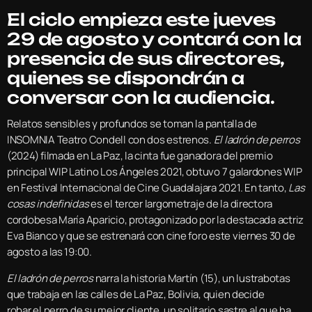
El ciclo empieza este jueves
29 de agosto y contará con la
presencia de sus directores,
quienes se dispondrán a
conversar con la audiencia.
Relatos sensibles y profundos se toman la pantalla de
INSOMNIA Teatro Condell con dos estrenos.
El ladrón de perros
(2024) filmada en La Paz, la cinta fue ganadora del premio
principal WIP Latino Los Ángeles 2021, obtuvo 7 galardones WIP
en Festival Internacional de Cine Guadalajara 2021. En tanto,
Las
cosas indefinidas
es el tercer largometraje de la directora
cordobesa María Aparicio, protagonizado por la destacada actriz
Eva Bianco y que se estrenará con cine foro este viernes 30 de
agosto a las 19:00.
El ladrón de perros
narra la historia Martín (15), un lustrabotas
que trabaja en las calles de La Paz, Bolivia, quien decide
robar el perro de su mejor cliente, un solitario sastre al que ha