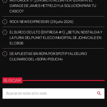
MOTOROCK 17: ¿UN SALTO AL LÍMITE A 120 KM/H, EL
GARAGE DE JAMES HETFIELD Y LA SOLUCIÓN PARA TU
CASCO?
ROCK NEWS EXPRESS 85 (29 julio 2026)
EL SURCO OCULTO [ENTREGA #1]: ¿BETÚN, NOSTALGIA Y
LA FURIA DEL PUNK? EL ECO INMORTAL DE JOHN CALE EN
EL CBGB
DE APUESTAS SIN ROPA POR SPOTIFY AL DELIRIO
CULINARIO DEL «SOPAI-PISUCHI»
BUSCAR
search