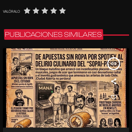
VALÓRALO
PUBLICACIONES SIMILARES
insert_link