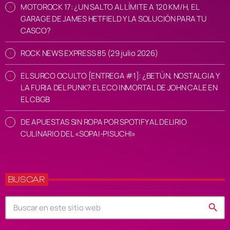
MOTOROCK 17: ¿UN SALTO AL LÍMITE A 120 KM/H, EL
GARAGE DE JAMES HETFIELD Y LA SOLUCIÓN PARA TU
CASCO?
ROCK NEWS EXPRESS 85 (29 julio 2026)
EL SURCO OCULTO [ENTREGA #1]: ¿BETÚN, NOSTALGIA Y
LA FURIA DEL PUNK? EL ECO INMORTAL DE JOHN CALE EN
EL CBGB
DE APUESTAS SIN ROPA POR SPOTIFY AL DELIRIO
CULINARIO DEL «SOPAI-PISUCHI»
BUSCAR
search