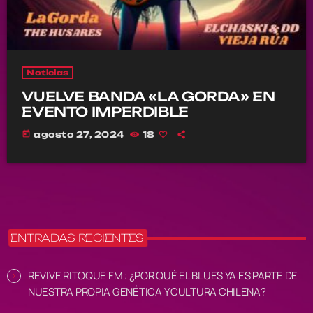
Noticias
VUELVE BANDA «LA GORDA» EN
EVENTO IMPERDIBLE
today
agosto 27, 2024
18
ENTRADAS RECIENTES
REVIVE RITOQUE FM : ¿POR QUÉ EL BLUES YA ES PARTE DE
NUESTRA PROPIA GENÉTICA Y CULTURA CHILENA?