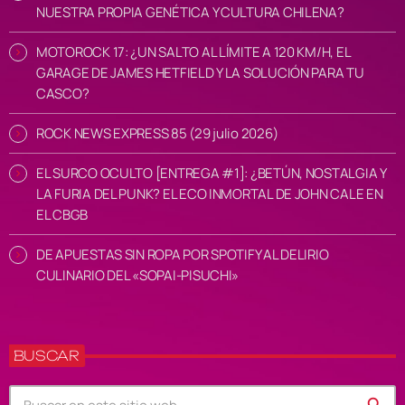
NUESTRA PROPIA GENÉTICA Y CULTURA CHILENA?
MOTOROCK 17: ¿UN SALTO AL LÍMITE A 120 KM/H, EL
GARAGE DE JAMES HETFIELD Y LA SOLUCIÓN PARA TU
CASCO?
ROCK NEWS EXPRESS 85 (29 julio 2026)
EL SURCO OCULTO [ENTREGA #1]: ¿BETÚN, NOSTALGIA Y
LA FURIA DEL PUNK? EL ECO INMORTAL DE JOHN CALE EN
EL CBGB
DE APUESTAS SIN ROPA POR SPOTIFY AL DELIRIO
CULINARIO DEL «SOPAI-PISUCHI»
BUSCAR