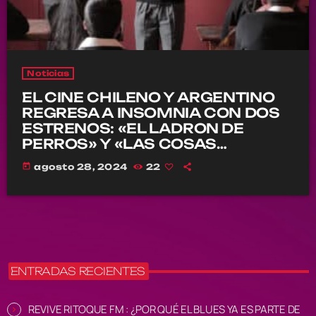
Noticias
EL CINE CHILENO Y ARGENTINO
REGRESA A INSOMNIA CON DOS
ESTRENOS: «EL LADRON DE
PERROS» Y «LAS COSAS
INDEFINIDAS»
today
agosto 28, 2024
22
ENTRADAS RECIENTES
REVIVE RITOQUE FM : ¿POR QUÉ EL BLUES YA ES PARTE DE