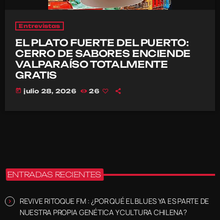
Entrevistas
EL PLATO FUERTE DEL PUERTO:
CERRO DE SABORES ENCIENDE
VALPARAÍSO TOTALMENTE
GRATIS
today
julio 28, 2026
26
ENTRADAS RECIENTES
REVIVE RITOQUE FM : ¿POR QUÉ EL BLUES YA ES PARTE DE
NUESTRA PROPIA GENÉTICA Y CULTURA CHILENA?