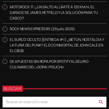
MOTOROCK 17: ¿UN SALTO AL LÍMITE A 120 KM/H, EL
GARAGE DE JAMES HETFIELD Y LA SOLUCIÓN PARA TU
CASCO?
ROCK NEWS EXPRESS 85 (29 julio 2026)
EL SURCO OCULTO [ENTREGA #1]: ¿BETÚN, NOSTALGIA Y
LA FURIA DEL PUNK? EL ECO INMORTAL DE JOHN CALE EN
EL CBGB
DE APUESTAS SIN ROPA POR SPOTIFY AL DELIRIO
CULINARIO DEL «SOPAI-PISUCHI»
BUSCAR
search