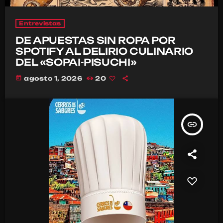
Entrevistas
DE APUESTAS SIN ROPA POR
SPOTIFY AL DELIRIO CULINARIO
DEL «SOPAI-PISUCHI»
today
agosto 1, 2026
20
insert_link