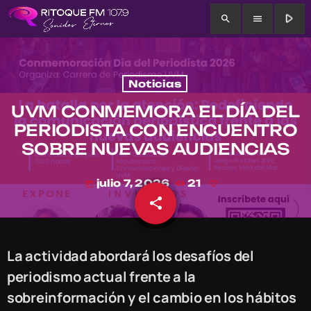
play_arrow
search
menu
Noticias
UVM CONMEMORA EL DÍA DEL
PERIODISTA CON ENCUENTRO
SOBRE NUEVAS AUDIENCIAS
julio 7, 2026
21
today
share
email
La actividad abordará los desafíos del
periodismo actual frente a la
sobreinformación y el cambio en los hábitos