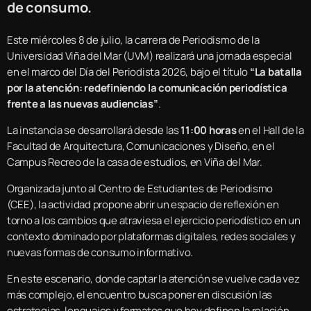
de consumo.
Este miércoles 8 de julio, la carrera de Periodismo de la
Universidad Viña del Mar (UVM) realizará una jornada especial
en el marco del Día del Periodista 2026, bajo el título
“La batalla
por la atención: redefiniendo la comunicación periodística
frente a las nuevas audiencias”
.
La instancia se desarrollará desde las
11:00 horas
en el Hall de la
Facultad de Arquitectura, Comunicaciones y Diseño, en el
Campus Recreo de la casa de estudios, en Viña del Mar.
Organizada junto al Centro de Estudiantes de Periodismo
(CEE), la actividad propone abrir un espacio de reflexión en
torno a los cambios que atraviesa el ejercicio periodístico en un
contexto dominado por plataformas digitales, redes sociales y
nuevas formas de consumo informativo.
En este escenario, donde captar la atención se vuelve cada vez
más complejo, el encuentro busca poner en discusión las
estrategias, lenguajes y formatos que hoy definen la relación