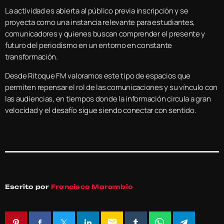
La actividad es abierta al público previa inscripción y se
proyecta como una instancia relevante para estudiantes,
comunicadores y quienes buscan comprender el presente y
futuro del periodismo en un entorno en constante
transformación.
Desde Ritoque FM valoramos este tipo de espacios que
permiten repensar el rol de las comunicaciones y su vínculo con
las audiencias, en tiempos donde la información circula a gran
velocidad y el desafío sigue siendo conectar con sentido.
Escrito por
Francisco Marambio
email