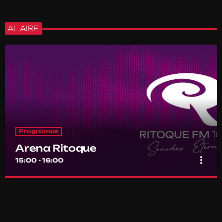
AL AIRE
Programas
Arena Ritoque
more_vert
15:00 - 16:00
Arena Ritoque
close
Por el equipo Ritoque FM