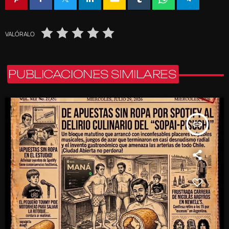
VALÓRALO
PUBLICACIONES SIMILARES
insert_link