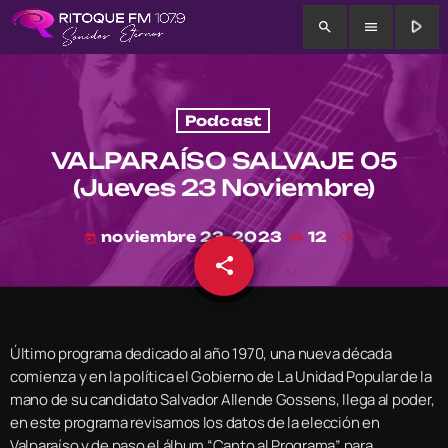
play_arrow
search
menu
Podcast
VALPARAÍSO SALVAJE 05
(Jueves 23 Noviembre)
noviembre 23, 2023
12
today
share
email
Último programa dedicado al año 1970, una nueva década
comienza y en la política el Gobierno de La Unidad Popular de la
mano de su candidato Salvador Allende Gossens, llega al poder,
en este programa revisamos los datos de la elección en
Valparaíso y de paso el álbum “Canto al Programa” para