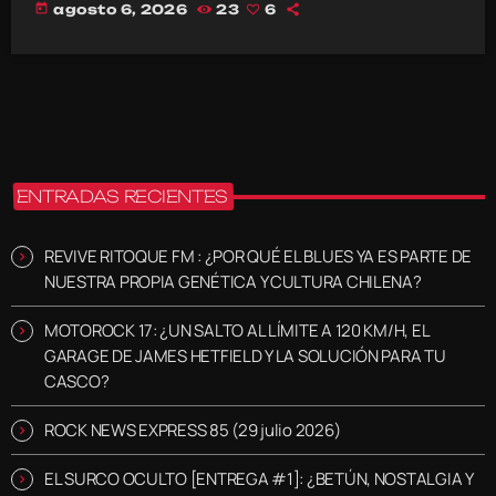
today
agosto 6, 2026
23
6
ENTRADAS RECIENTES
REVIVE RITOQUE FM : ¿POR QUÉ EL BLUES YA ES PARTE DE
NUESTRA PROPIA GENÉTICA Y CULTURA CHILENA?
MOTOROCK 17: ¿UN SALTO AL LÍMITE A 120 KM/H, EL
GARAGE DE JAMES HETFIELD Y LA SOLUCIÓN PARA TU
CASCO?
ROCK NEWS EXPRESS 85 (29 julio 2026)
EL SURCO OCULTO [ENTREGA #1]: ¿BETÚN, NOSTALGIA Y