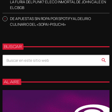
LA FURIA DEL PUNK? EL ECO INMORTAL DE JOHN CALE EN
EL CBGB
DE APUESTAS SIN ROPA POR SPOTIFY AL DELIRIO
CULINARIO DEL «SOPAI-PISUCHI»
BUSCAR
search
AL AIRE