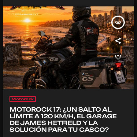
insert_link
Motorock
MOTOROCK 17: ¿UN SALTO AL
LÍMITE A 120 KM/H, EL GARAGE
DE JAMES HETFIELD Y LA
SOLUCIÓN PARA TU CASCO?