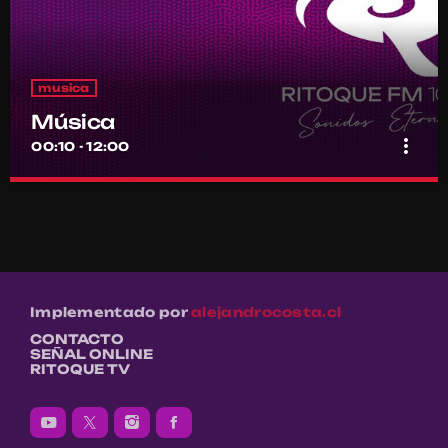
musica
Música
more_vert
00:10 - 12:00
Música
close
Por el equipo Ritoque FM
Música
Implementado por
alejandrocosta.cl
CONTACTO
SEÑAL ONLINE
RITOQUE TV