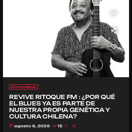
insert_link
Entrevistas
REVIVE RITOQUE FM : ¿POR QUÉ
EL BLUES YA ES PARTE DE
NUESTRA PROPIA GENÉTICA Y
CULTURA CHILENA?
today
agosto 6, 2026
15