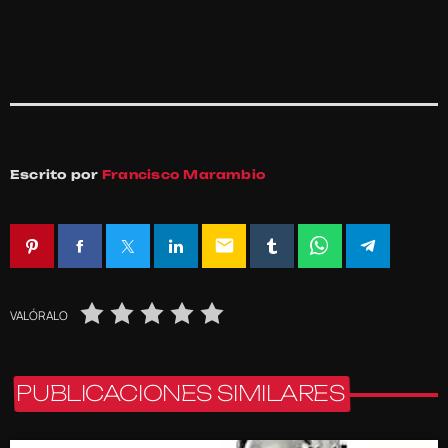
Escrito por
Francisco Marambio
email
VALÓRALO
PUBLICACIONES SIMILARES