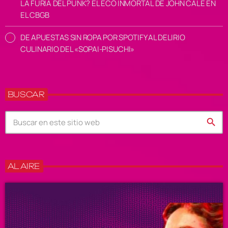
LA FURIA DEL PUNK? EL ECO INMORTAL DE JOHN CALE EN
EL CBGB
DE APUESTAS SIN ROPA POR SPOTIFY AL DELIRIO
CULINARIO DEL «SOPAI-PISUCHI»
BUSCAR
search
AL AIRE