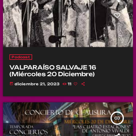
Podcast
VALPARAÍSO SALVAJE 16
(Miércoles 20 Diciembre)
today
diciembre 21, 2023
11
insert_link