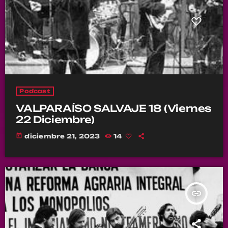
Podcast
VALPARAÍSO SALVAJE 18 (Viernes
22 Diciembre)
today
diciembre 21, 2023
14
insert_link