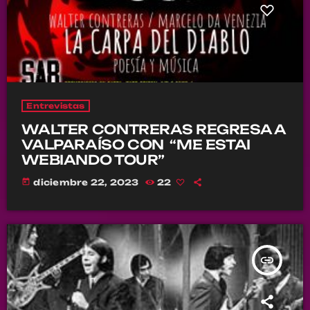
Entrevistas
WALTER CONTRERAS REGRESA A
VALPARAÍSO CON “ME ESTAI
WEBIANDO TOUR”
today
diciembre 22, 2023
22
insert_link