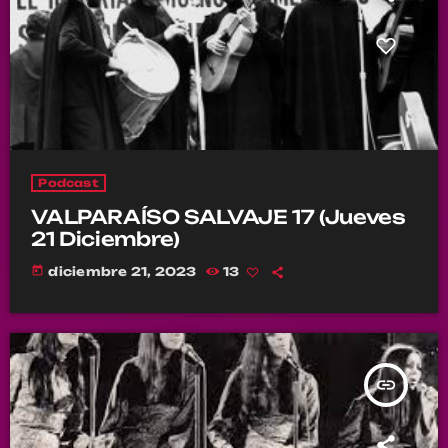
Podcast
VALPARAÍSO SALVAJE 17 (Jueves
21 Diciembre)
today
diciembre 21, 2023
13
insert_link