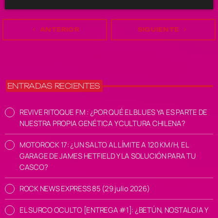
navigate_before
ANTERIOR
SIGUIENTE
navigate_next
ENTRADAS RECIENTES
REVIVE RITOQUE FM : ¿POR QUÉ EL BLUES YA ES PARTE DE
NUESTRA PROPIA GENÉTICA Y CULTURA CHILENA?
MOTOROCK 17: ¿UN SALTO AL LÍMITE A 120 KM/H, EL
GARAGE DE JAMES HETFIELD Y LA SOLUCIÓN PARA TU
CASCO?
ROCK NEWS EXPRESS 85 (29 julio 2026)
EL SURCO OCULTO [ENTREGA #1]: ¿BETÚN, NOSTALGIA Y