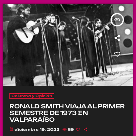
insert_link
Columna y Opinión
RONALD SMITH VIAJA AL PRIMER
SEMESTRE DE 1973 EN
VALPARAÍSO
today
diciembre 19, 2023
69