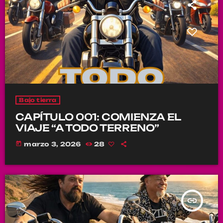
Bajo tierra
CAPÍTULO 001: COMIENZA EL
VIAJE “A TODO TERRENO”
today
marzo 3, 2026
28
insert_link