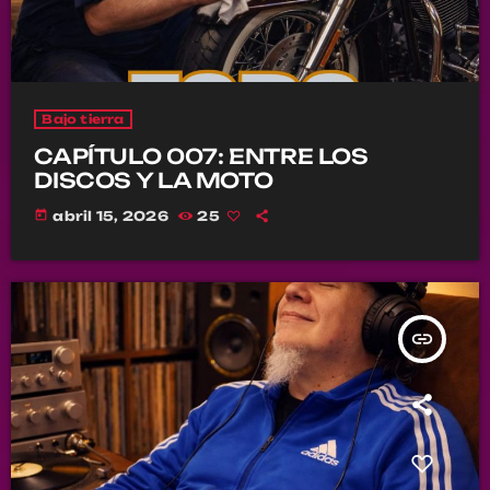
Bajo tierra
CAPÍTULO 007: ENTRE LOS
DISCOS Y LA MOTO
today
abril 15, 2026
25
insert_link