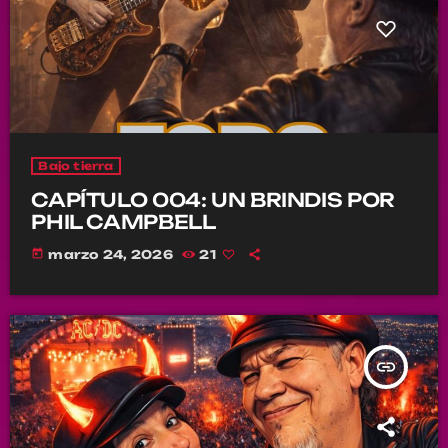
Bajo tierra
CAPÍTULO 004: UN BRINDIS POR
PHIL CAMPBELL
today
marzo 24, 2026
21
insert_link