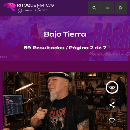
play_arrow
search
menu
Bajo Tierra
59 Resultados / Página 2 de 7
insert_link