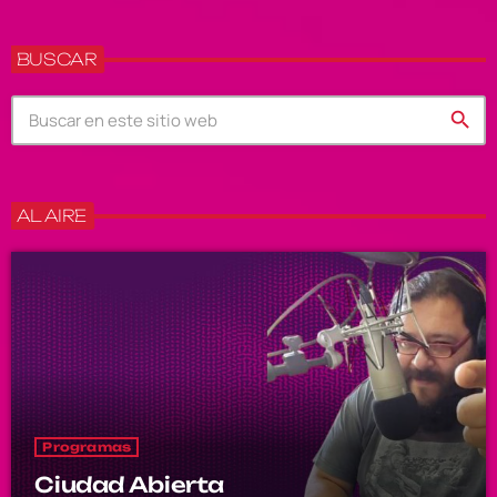
BUSCAR
search
AL AIRE
Programas
Ciudad Abierta