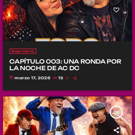
Bajo tierra
CAPÍTULO 003: UNA RONDA POR
LA NOCHE DE AC DC
today
marzo 17, 2026
15
insert_link