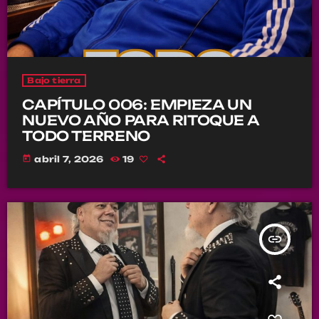
Bajo tierra
CAPÍTULO 006: EMPIEZA UN
NUEVO AÑO PARA RITOQUE A
TODO TERRENO
today
abril 7, 2026
19
insert_link