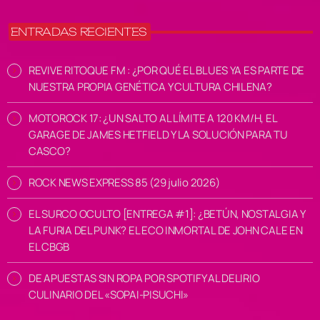
ENTRADAS RECIENTES
REVIVE RITOQUE FM : ¿POR QUÉ EL BLUES YA ES PARTE DE
NUESTRA PROPIA GENÉTICA Y CULTURA CHILENA?
MOTOROCK 17: ¿UN SALTO AL LÍMITE A 120 KM/H, EL
GARAGE DE JAMES HETFIELD Y LA SOLUCIÓN PARA TU
CASCO?
ROCK NEWS EXPRESS 85 (29 julio 2026)
EL SURCO OCULTO [ENTREGA #1]: ¿BETÚN, NOSTALGIA Y
LA FURIA DEL PUNK? EL ECO INMORTAL DE JOHN CALE EN
EL CBGB
DE APUESTAS SIN ROPA POR SPOTIFY AL DELIRIO
CULINARIO DEL «SOPAI-PISUCHI»