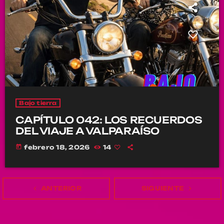
Bajo tierra
CAPÍTULO 042: LOS RECUERDOS
DEL VIAJE A VALPARAÍSO
today
febrero 18, 2026
14
navigate_before
ANTERIOR
SIGUIENTE
navigate_next