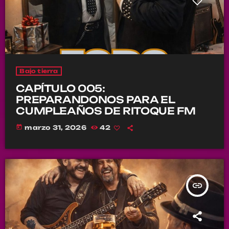
Bajo tierra
CAPÍTULO 005:
PREPARANDONOS PARA EL
CUMPLEAÑOS DE RITOQUE FM
today
marzo 31, 2026
42
insert_link