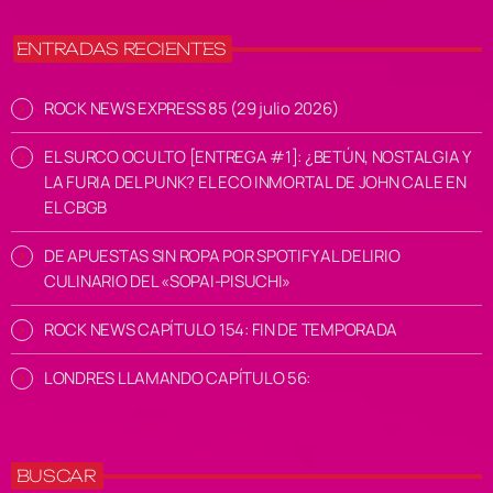
ENTRADAS RECIENTES
ROCK NEWS EXPRESS 85 (29 julio 2026)
EL SURCO OCULTO [ENTREGA #1]: ¿BETÚN, NOSTALGIA Y
LA FURIA DEL PUNK? EL ECO INMORTAL DE JOHN CALE EN
EL CBGB
DE APUESTAS SIN ROPA POR SPOTIFY AL DELIRIO
CULINARIO DEL «SOPAI-PISUCHI»
ROCK NEWS CAPÍTULO 154: FIN DE TEMPORADA
LONDRES LLAMANDO CAPÍTULO 56:
BUSCAR