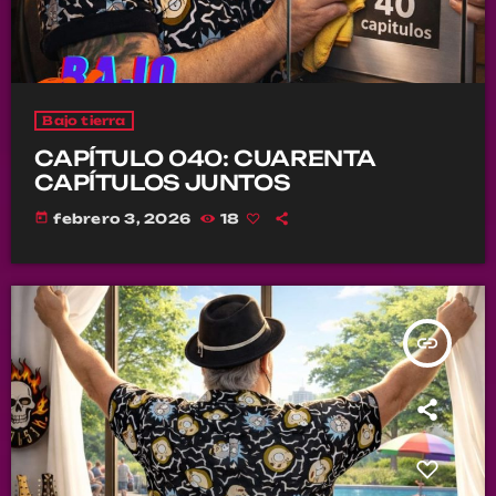
Bajo tierra
CAPÍTULO 040: CUARENTA
CAPÍTULOS JUNTOS
today
febrero 3, 2026
18
insert_link