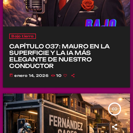
Bajo tierra
CAPÍTULO 037: MAURO EN LA
SUPERFICIE Y LA IA MÁS
ELEGANTE DE NUESTRO
CONDUCTOR
today
enero 14, 2026
10
insert_link