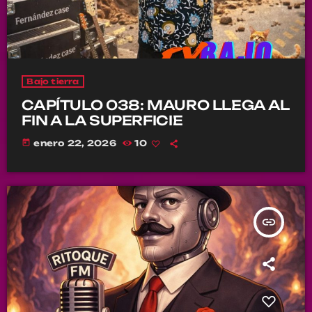
Bajo tierra
CAPÍTULO 038: MAURO LLEGA AL
FIN A LA SUPERFICIE
today
enero 22, 2026
10
insert_link