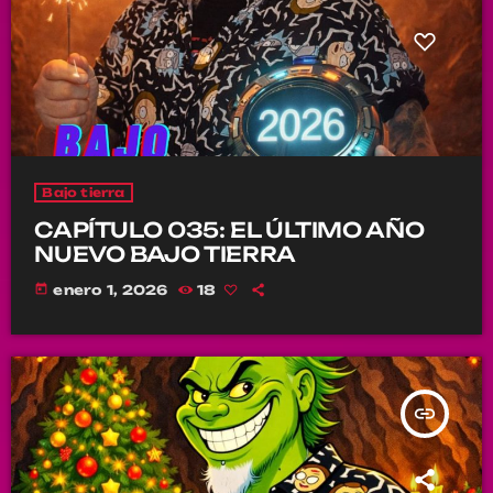
Bajo tierra
CAPÍTULO 035: EL ÚLTIMO AÑO
NUEVO BAJO TIERRA
today
enero 1, 2026
18
insert_link