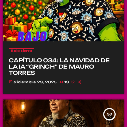
Bajo tierra
CAPÍTULO 034: LA NAVIDAD DE
LA IA “GRINCH” DE MAURO
TORRES
today
diciembre 29, 2025
13
insert_link