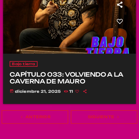
Bajo tierra
CAPÍTULO 033: VOLVIENDO A LA
CAVERNA DE MAURO
today
diciembre 21, 2025
11
navigate_before
ANTERIOR
SIGUIENTE
navigate_next