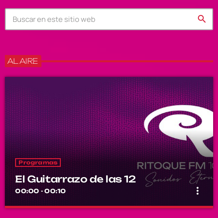
search
AL AIRE
Programas
El Guitarrazo de las 12
more_vert
00:00 - 00:10