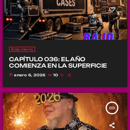
Bajo tierra
CAPÍTULO 036: EL AÑO
COMIENZA EN LA SUPERFICIE
today
enero 6, 2026
10
insert_link