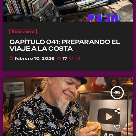
Bajo tierra
CAPÍTULO 041: PREPARANDO EL
VIAJE A LA COSTA
today
febrero 10, 2026
17
insert_link