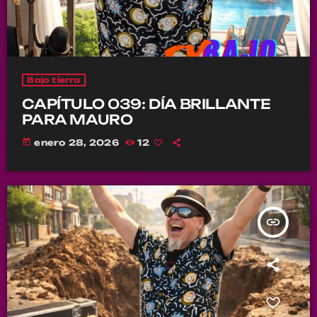
Bajo tierra
CAPÍTULO 039: DÍA BRILLANTE
PARA MAURO
today
enero 28, 2026
12
insert_link