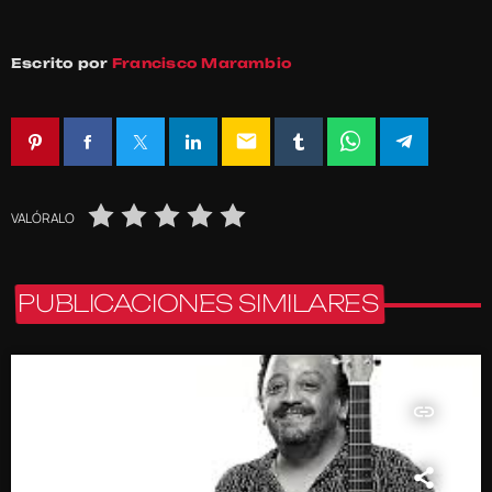
Escrito por
Francisco Marambio
email
VALÓRALO
PUBLICACIONES SIMILARES
insert_link