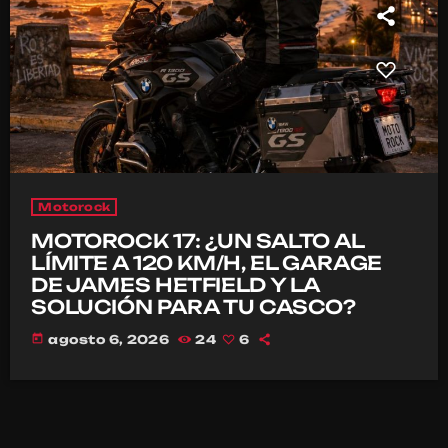
Motorock
MOTOROCK 17: ¿UN SALTO AL
LÍMITE A 120 KM/H, EL GARAGE
DE JAMES HETFIELD Y LA
SOLUCIÓN PARA TU CASCO?
today
agosto 6, 2026
24
6