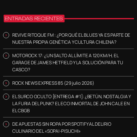
ENTRADAS RECIENTES
REVIVE RITOQUE FM : ¿POR QUÉ EL BLUES YA ES PARTE DE
NUESTRA PROPIA GENÉTICA Y CULTURA CHILENA?
MOTOROCK 17: ¿UN SALTO AL LÍMITE A 120 KM/H, EL
GARAGE DE JAMES HETFIELD Y LA SOLUCIÓN PARA TU
CASCO?
ROCK NEWS EXPRESS 85 (29 julio 2026)
EL SURCO OCULTO [ENTREGA #1]: ¿BETÚN, NOSTALGIA Y
LA FURIA DEL PUNK? EL ECO INMORTAL DE JOHN CALE EN
EL CBGB
DE APUESTAS SIN ROPA POR SPOTIFY AL DELIRIO
CULINARIO DEL «SOPAI-PISUCHI»