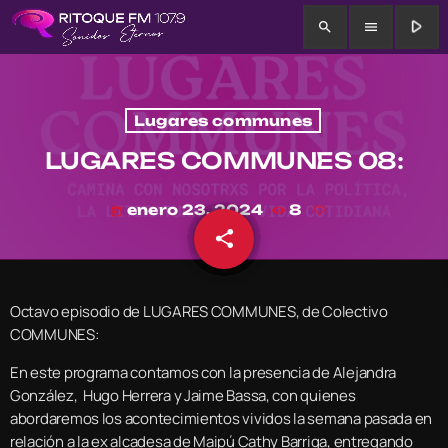
play_arrow
search
menu
Lugares communes
LUGARES COMMUNES 08:
enero 23, 2024
8
today
share
email
Octavo episodio de LUGARES COMMUNES, de Colectivo
COMMUNES:
En este programa contamos con la presencia de Alejandra
González, Hugo Herrera y Jaime Bassa, con quienes
abordaremos los acontecimientos vividos la semana pasada en
relación a la ex alcadesa de Maipú Cathy Barriga, entregando