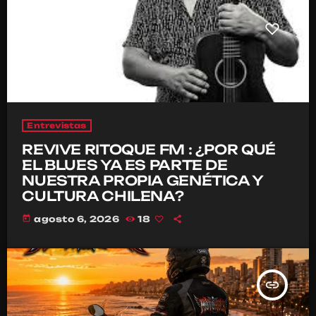
Entrevistas
REVIVE RITOQUE FM : ¿POR QUÉ
EL BLUES YA ES PARTE DE
NUESTRA PROPIA GENÉTICA Y
CULTURA CHILENA?
today
agosto 6, 2026
18
insert_link