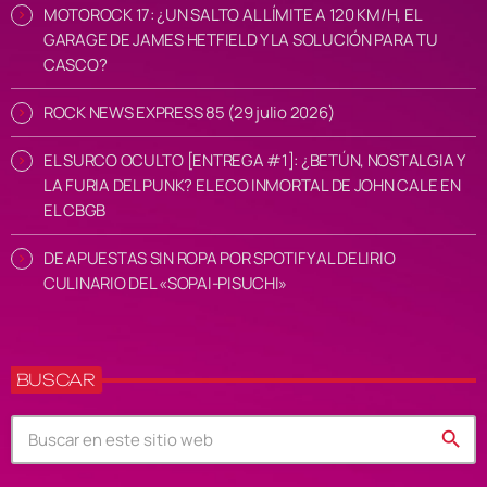
MOTOROCK 17: ¿UN SALTO AL LÍMITE A 120 KM/H, EL
GARAGE DE JAMES HETFIELD Y LA SOLUCIÓN PARA TU
CASCO?
ROCK NEWS EXPRESS 85 (29 julio 2026)
EL SURCO OCULTO [ENTREGA #1]: ¿BETÚN, NOSTALGIA Y
LA FURIA DEL PUNK? EL ECO INMORTAL DE JOHN CALE EN
EL CBGB
DE APUESTAS SIN ROPA POR SPOTIFY AL DELIRIO
CULINARIO DEL «SOPAI-PISUCHI»
BUSCAR
search