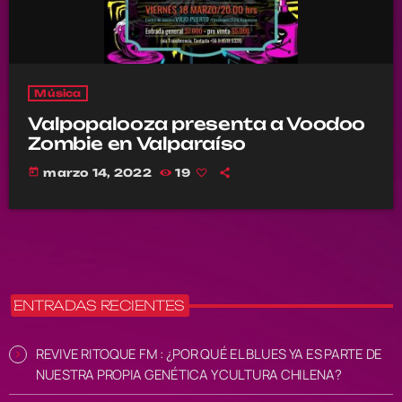
Música
Valpopalooza presenta a Voodoo
Zombie en Valparaíso
today
marzo 14, 2022
19
ENTRADAS RECIENTES
REVIVE RITOQUE FM : ¿POR QUÉ EL BLUES YA ES PARTE DE
NUESTRA PROPIA GENÉTICA Y CULTURA CHILENA?