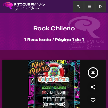
play_arrow
search
menu
Rock Chileno
1 Resultado / Página 1 de 1
insert_link