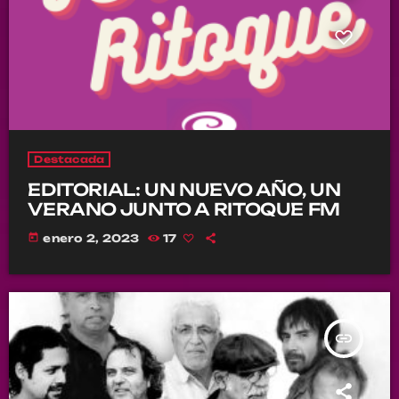
Destacada
EDITORIAL: UN NUEVO AÑO, UN
VERANO JUNTO A RITOQUE FM
today
enero 2, 2023
17
insert_link