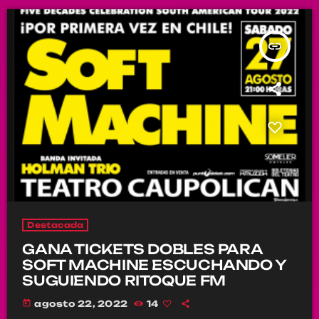
insert_link
Destacada
GANA TICKETS DOBLES PARA
SOFT MACHINE ESCUCHANDO Y
SUGUIENDO RITOQUE FM
today
agosto 22, 2022
14