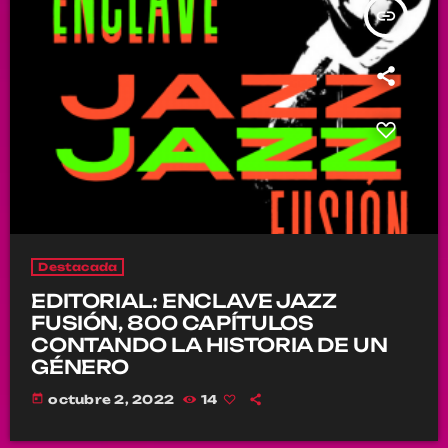
insert_link
Destacada
EDITORIAL: ENCLAVE JAZZ
FUSIÓN, 800 CAPÍTULOS
CONTANDO LA HISTORIA DE UN
GÉNERO
today
octubre 2, 2022
14