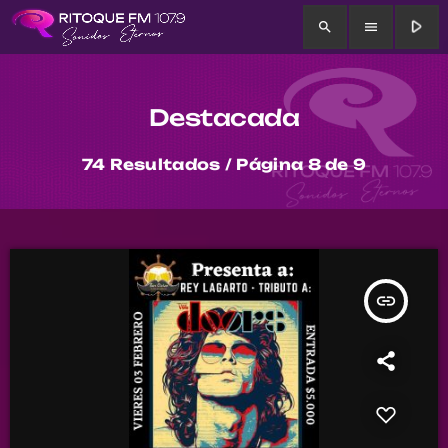
play_arrow
search
menu
Destacada
74 Resultados / Página 8 de 9
insert_link