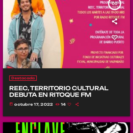
insert_link
Destacada
REEC, TERRITORIO CULTURAL
DEBUTA EN RITOQUE FM
today
octubre 17, 2022
14