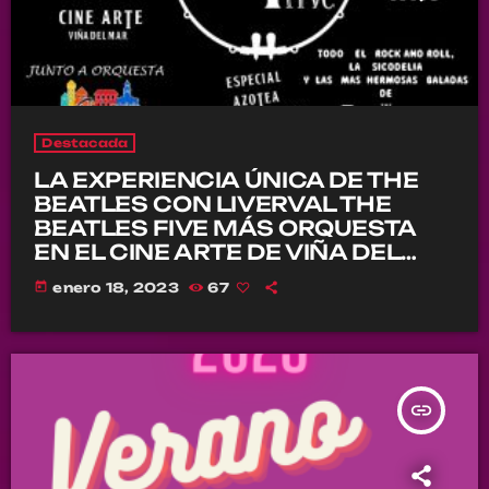
Destacada
LA EXPERIENCIA ÚNICA DE THE
BEATLES CON LIVERVAL THE
BEATLES FIVE MÁS ORQUESTA
EN EL CINE ARTE DE VIÑA DEL
MAR
today
enero 18, 2023
67
insert_link