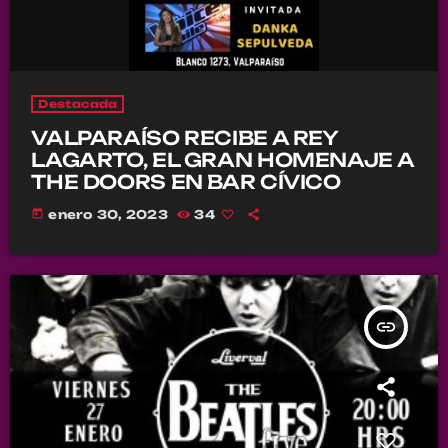
Destacada
VALPARAÍSO RECIBE A REY
LAGARTO, EL GRAN HOMENAJE A
THE DOORS EN BAR CÍVICO
today
enero 30, 2023
34
insert_link