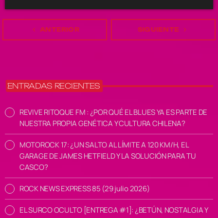
navigate_before
ANTERIOR
SIGUIENTE
navigate_next
ENTRADAS RECIENTES
REVIVE RITOQUE FM : ¿POR QUÉ EL BLUES YA ES PARTE DE
NUESTRA PROPIA GENÉTICA Y CULTURA CHILENA?
MOTOROCK 17: ¿UN SALTO AL LÍMITE A 120 KM/H, EL
GARAGE DE JAMES HETFIELD Y LA SOLUCIÓN PARA TU
CASCO?
ROCK NEWS EXPRESS 85 (29 julio 2026)
EL SURCO OCULTO [ENTREGA #1]: ¿BETÚN, NOSTALGIA Y