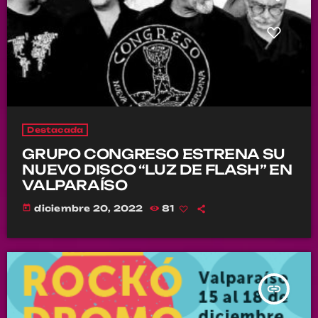
Destacada
GRUPO CONGRESO ESTRENA SU
NUEVO DISCO “LUZ DE FLASH” EN
VALPARAÍSO
today
diciembre 20, 2022
81
insert_link