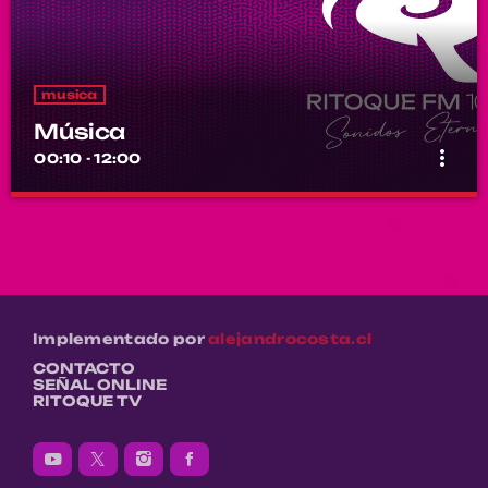
musica
Música
more_vert
00:10 - 12:00
Música
close
Por el equipo Ritoque FM
Música
Implementado por
alejandrocosta.cl
CONTACTO
SEÑAL ONLINE
RITOQUE TV