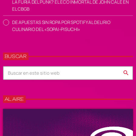
LA FURIA DEL PUNK? EL ECO INMORTAL DE JOHN CALE EN
EL CBGB
DE APUESTAS SIN ROPA POR SPOTIFY AL DELIRIO
CULINARIO DEL «SOPAI-PISUCHI»
BUSCAR
search
AL AIRE