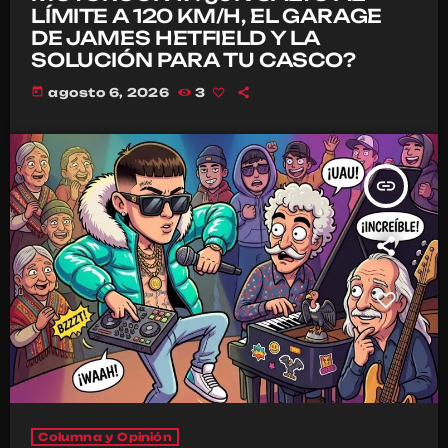
LÍMITE A 120 KM/H, EL GARAGE
DE JAMES HETFIELD Y LA
SOLUCIÓN PARA TU CASCO?
today
agosto 6, 2026
3
insert_link
Columna y Opinión