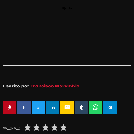
Escrito por
Francisco Marambio
email
VALÓRALO