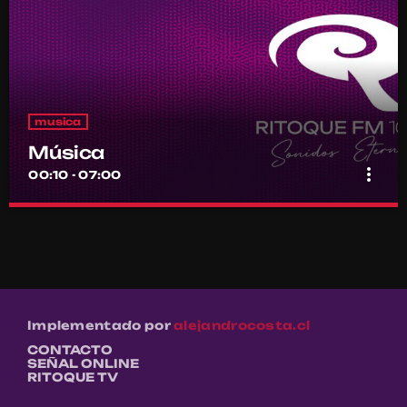
musica
Música
more_vert
00:10 - 07:00
Música
close
Por el equipo Ritoque FM
Música
Implementado por
alejandrocosta.cl
CONTACTO
SEÑAL ONLINE
RITOQUE TV