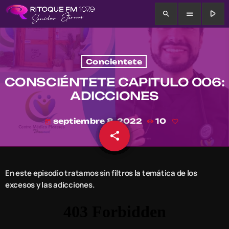
play_arrow
search
menu
Concientete
CONSCIÉNTETE CAPITULO 006:
ADICCIONES
septiembre 8, 2022
10
today
share
email
En este episodio tratamos sin filtros la temática de los
excesos y las adicciones.