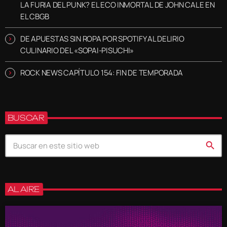
LA FURIA DEL PUNK? EL ECO INMORTAL DE JOHN CALE EN
EL CBGB
DE APUESTAS SIN ROPA POR SPOTIFY AL DELIRIO
CULINARIO DEL «SOPAI-PISUCHI»
ROCK NEWS CAPÍTULO 154: FIN DE TEMPORADA
BUSCAR
search
AL AIRE