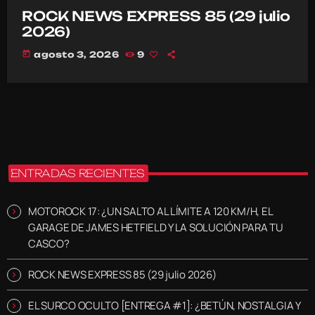
ROCK NEWS EXPRESS 85 (29 julio
2026)
today
agosto 3, 2026
9
ENTRADAS RECIENTES
MOTOROCK 17: ¿UN SALTO AL LÍMITE A 120 KM/H, EL
GARAGE DE JAMES HETFIELD Y LA SOLUCIÓN PARA TU
CASCO?
ROCK NEWS EXPRESS 85 (29 julio 2026)
EL SURCO OCULTO [ENTREGA #1]: ¿BETÚN, NOSTALGIA Y